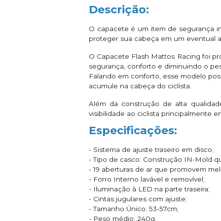
Descrição:
O capacete é um item de segurança ind
proteger sua cabeça em um eventual a
O Capacete Flash Mattos Racing foi p
segurança, conforto e diminuindo o pe
Falando em conforto, esse modelo possu
acumule na cabeça do ciclista.
Além da construção de alta qualidade
visibilidade ao ciclista principalmente 
Especificações:
- Sistema de ajuste traseiro em disco;
- Tipo de casco: Construção IN-Mold q
- 19 aberturas de ar que promovem melh
- Forro Interno lavável e removível;
- Iluminação à LED na parte traseira;
- Cintas jugulares com ajuste;
- Tamanho Único: 53-57cm;
- Peso médio: 240g.