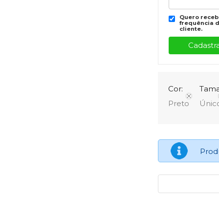
Quero recebe
frequência d
cliente.
Cor:
Tama
Preto
Únic
Prod