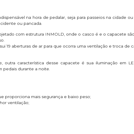
ispensável na hora de pedalar, seja para passeios na cidade ou 
cidente ou pancada.
rojetado com estrutura INMOLD, onde o casco é e o capacete sã
so.
i 19 aberturas de ar para que ocorra uma ventilação e troca de cal
, outra característica desse capacete é sua iluminação em LE
em pedais durante a noite.
ue proporciona mais segurança e baixo peso;
or ventilação;