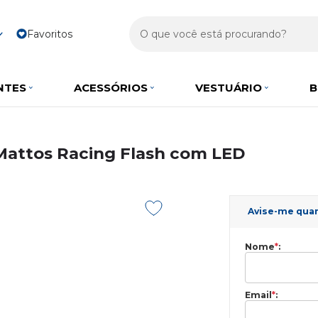
Favoritos
NTES
ACESSÓRIOS
VESTUÁRIO
B
Mattos Racing Flash com LED
Avise-me qua
Nome
*
:
Email
*
: