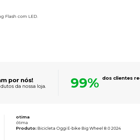
ing Flash com LED.
99%
dos clientes 
am por nós!
dutos da nossa loja.
otima
ótima
Produto:
Bicicleta Oggi E-bike Big Wheel 8.0 2024