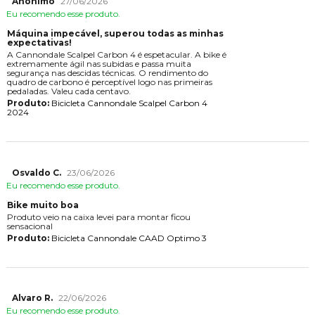
Anônimo
27/06/2026
Eu recomendo esse produto.
Máquina impecável, superou todas as minhas
expectativas!
A Cannondale Scalpel Carbon 4 é espetacular. A bike é
extremamente ágil nas subidas e passa muita
segurança nas descidas técnicas. O rendimento do
quadro de carbono é perceptível logo nas primeiras
pedaladas. Valeu cada centavo.
Produto:
Bicicleta Cannondale Scalpel Carbon 4
2024
Osvaldo C.
23/06/2026
Eu recomendo esse produto.
Bike muito boa
Produto veio na caixa levei para montar ficou
sensacional
Produto:
Bicicleta Cannondale CAAD Optimo 3
Alvaro R.
22/06/2026
Eu recomendo esse produto.