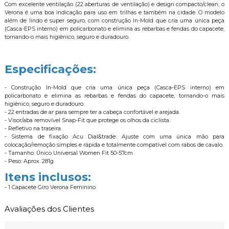
Com excelente ventilação (22 aberturas de ventilação) e design compacto/clean, o
Verona é uma boa indicação para uso em trilhas e também na cidade. O modelo
além de lindo é super seguro, com construção In-Mold que cria uma única peça
(Casca-EPS interno) em policarbonato e elimina as rebarbas e fendas do capacete,
tornando-o mais higiênico, seguro e duradouro.
Especificações:
- Construção In-Mold que cria uma única peça (Casca-EPS interno) em
policarbonato e elimina as rebarbas e fendas do capacete, tornando-o mais
higiênico, seguro e duradouro.
- 22 entradas de ar para sempre ter a cabeça confortável e arejada.
- Visor/aba removível Snap-Fit que protege os olhos da ciclista.
- Refletivo na traseira.
- Sistema de fixação Acu Dial&trade: Ajuste com uma única mão para
colocação/remoção simples e rápida e totalmente compatível com rabos de cavalo.
- Tamanho: Único Universal Women Fit 50-57cm
- Peso: Aprox. 281g
Itens inclusos:
- 1 Capacete Giro Verona Feminino
Avaliações dos Clientes