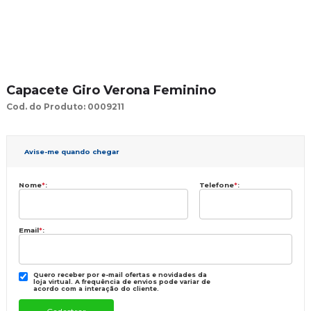
Capacete Giro Verona Feminino
Cod. do Produto: 0009211
Avise-me quando chegar
Nome
*
:
Telefone
*
:
Email
*
:
Quero receber por e-mail ofertas e novidades da
loja virtual. A frequência de envios pode variar de
acordo com a interação do cliente.