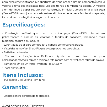
Com excelente ventilação (22 aberturas de ventilação) e design compacto/clean, o
Verona é uma boa indicação para uso em trilhas e também na cidade. O modelo
além de lindo é super seguro, com construção In-Mold que cria uma única peça
(Casca-EPS interno) em policarbonato e elimina as rebarbas e fendas do capacete,
tornando-o mais higiênico, seguro e duradouro.
Especificações:
- Construção In-Mold que cria uma única peça (Casca-EPS interno) em
policarbonato e elimina as rebarbas e fendas do capacete, tornando-o mais
higiênico, seguro e duradouro.
- 22 entradas de ar para sempre ter a cabeça confortável e arejada.
- Visor/aba removível Snap-Fit que protege os olhos da ciclista.
- Refletivo na traseira.
- Sistema de fixação Acu Dial&trade: Ajuste com uma única mão para
colocação/remoção simples e rápida e totalmente compatível com rabos de cavalo.
- Tamanho: Único Universal Women Fit 50-57cm
- Peso: Aprox. 281g
Itens Inclusos:
- 1 Capacete Giro Verona Feminino
Garantia:
- 90 dias contra defeitos de fabricação.
Avaliações dos Clientes