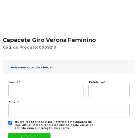
Capacete Giro Verona Feminino
Cod. do Produto: 0009210
Avise-me quando chegar
Nome
*
:
Telefone
*
:
Email
*
:
Quero receber por e-mail ofertas e novidades da
loja virtual. A frequência de envios pode variar de
acordo com a interação do cliente.