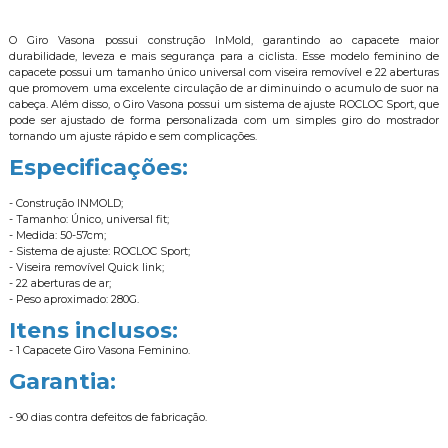
O Giro Vasona possui construção InMold, garantindo ao capacete maior
durabilidade, leveza e mais segurança para a ciclista. Esse modelo feminino de
capacete possui um tamanho único universal com viseira removível e 22 aberturas
que promovem uma excelente circulação de ar diminuindo o acumulo de suor na
cabeça. Além disso, o Giro Vasona possui um sistema de ajuste ROCLOC Sport, que
pode ser ajustado de forma personalizada com um simples giro do mostrador
tornando um ajuste rápido e sem complicações.
Especificações:
- Construção INMOLD;
- Tamanho: Único, universal fit;
- Medida: 50-57cm;
- Sistema de ajuste: ROCLOC Sport;
- Viseira removível Quick link;
- 22 aberturas de ar;
- Peso aproximado: 280G.
Itens inclusos:
- 1 Capacete Giro Vasona Feminino.
Garantia:
- 90 dias contra defeitos de fabricação.