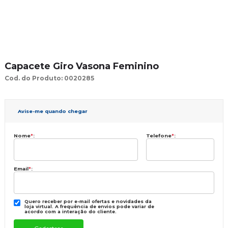
Capacete Giro Vasona Feminino
Cod. do Produto: 0020285
Avise-me quando chegar
Nome
*
:
Telefone
*
:
Email
*
:
Quero receber por e-mail ofertas e novidades da
loja virtual. A frequência de envios pode variar de
acordo com a interação do cliente.