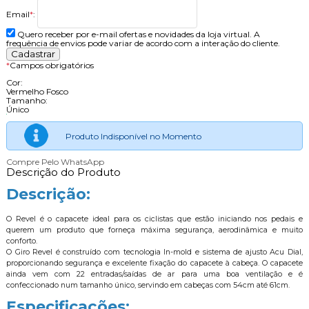
Email
*
:
Quero receber por e-mail ofertas e novidades da loja virtual. A
frequência de envios pode variar de acordo com a interação do cliente.
*
Campos obrigatórios
Cor:
Vermelho Fosco
Tamanho:
Único
Produto Indisponível no Momento
Compre Pelo WhatsApp
Descrição do Produto
Descrição:
O Revel é o capacete ideal para os ciclistas que estão iniciando nos pedais e
querem um produto que forneça máxima segurança, aerodinâmica e muito
conforto.
O Giro Revel é construído com tecnologia In-mold e sistema de ajusto Acu Dial,
proporcionando segurança e excelente fixação do capacete à cabeça. O capacete
ainda vem com 22 entradas/saídas de ar para uma boa ventilação e é
confeccionado num tamanho único, servindo em cabeças com 54cm até 61cm.
Especificações: