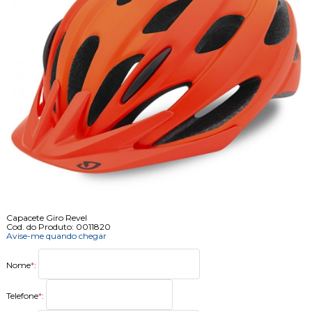
Capacete Giro Revel
Cod. do Produto: 0011820
Avise-me quando chegar
Nome
*
:
Telefone
*
: