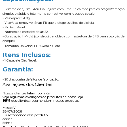
- Sistema de ajuste : Acu Dial (ajuste com uma única mão para colocação/remoção
simples e rápida e totalmente compatível com rabos de cavalo).
- Peso aprox.: 288g.
- Visor/aba removível Snap-Fit que protege os olhos do ciclista.
- Modelo: Revel.
- Numero de entradas de ar: 22.
- Construção In-Mold (construção moldada com estrutura de EPS para absorção de
choque).
- Tamanho Universal FIT: 54cm à 61cm.
Itens Inclusos:
- 1 Capacete Giro Revel.
Garantia:
- 90 dias contra defeitos de fabricação.
Avaliações dos Clientes
Nossos clientes falam por nós!
veja algumas avaliações de produtos da nossa loja.
99%
dos clientes recomendam nossos produtos
Mesac V.
28/07/2026
Eu recomendo esse produto.
otima
ótima