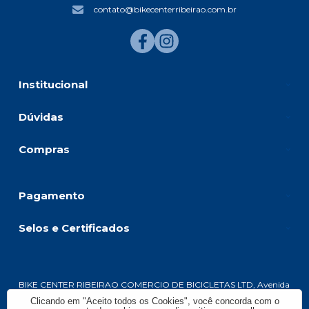
contato@bikecenterribeirao.com.br
Institucional
Dúvidas
Compras
Pagamento
Selos e Certificados
BIKE CENTER RIBEIRAO COMERCIO DE BICICLETAS LTD, Avenida
Presidente Vargas - 1083 - Jardim América - 14020-260 - Ribeirão Preto -
Clicando em "Aceito todos os Cookies", você concorda com o
SP