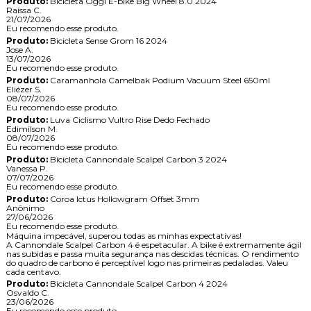
Produto:
Bicicleta Oggi E-bike Big Wheel 8.0 2024
Raíssa C.
21/07/2026
Eu recomendo esse produto.
Produto:
Bicicleta Sense Grom 16 2024
Jose A.
13/07/2026
Eu recomendo esse produto.
Produto:
Caramanhola Camelbak Podium Vacuum Steel 650ml
Eliézer S.
08/07/2026
Eu recomendo esse produto.
Produto:
Luva Ciclismo Vultro Rise Dedo Fechado
Edimilson M.
08/07/2026
Eu recomendo esse produto.
Produto:
Bicicleta Cannondale Scalpel Carbon 3 2024
Vanessa P.
07/07/2026
Eu recomendo esse produto.
Produto:
Coroa Ictus Hollowgram Offset 3mm
Anônimo
27/06/2026
Eu recomendo esse produto.
Máquina impecável, superou todas as minhas expectativas!
A Cannondale Scalpel Carbon 4 é espetacular. A bike é extremamente ágil
nas subidas e passa muita segurança nas descidas técnicas. O rendimento
do quadro de carbono é perceptível logo nas primeiras pedaladas. Valeu
cada centavo.
Produto:
Bicicleta Cannondale Scalpel Carbon 4 2024
Osvaldo C.
23/06/2026
Eu recomendo esse produto.