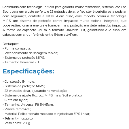
Construído com tecnologia InMold para garantir maior resistência, sistema Roc Loc
Sport para um ajuste perfeito e 22 entradas de ar, o Register é perfeito para pedalar
com segurança, conforto e estilo. Além disso, esse modelo possui a tecnologia
MIPS, um sistema de proteção contra impactos multidirecional integrado, que
pode redirecionar a energia e fornecer mais proteção em determinados impactos.
A forma do capacete utiliza o formato Universal Fit, garantindo que sirva em
cabeças com circunferência entre 54cm até 61cm.
Destaques:
- Forma compacta;
- Preenchimento de secagem rápida;
- Sistema de proteção MIPS;
- Tamanho Universal FIT.
Especificações:
- Construção IN mold;
- Sistema de proteção MIPS;
- 22 entradas de ar, ajudando na ventilação;
- Sistema de ajuste Roc Loc MIPS mais fácil e pratico;
- Cinta em nylon;
- Tamanho: Universal Fit 54-61cm;
- Viseira removível;
- Material: Policarbonato moldado e injetado ao EPS linear;
- Tela anti-mosquito;
- Peso aprox.: 285g.