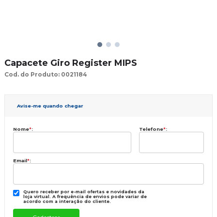
Capacete Giro Register MIPS
Cod. do Produto: 0021184
Avise-me quando chegar
Nome
*
:
Telefone
*
:
Email
*
:
Quero receber por e-mail ofertas e novidades da
loja virtual. A frequência de envios pode variar de
acordo com a interação do cliente.