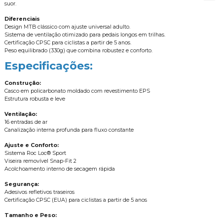
suor.
Diferenciais
Design MTB clássico com ajuste universal adulto.
Sistema de ventilação otimizado para pedais longos em trilhas.
Certificação CPSC para ciclistas a partir de 5 anos.
Peso equilibrado (330g) que combina robustez e conforto.
Especificações:
Construção:
Casco em policarbonato moldado com revestimento EPS
Estrutura robusta e leve
Ventilação:
16 entradas de ar
Canalização interna profunda para fluxo constante
Ajuste e Conforto:
Sistema Roc Loc® Sport
Viseira removível Snap-Fit 2
Acolchoamento interno de secagem rápida
Segurança:
Adesivos refletivos traseiros
Certificação CPSC (EUA) para ciclistas a partir de 5 anos
Tamanho e Peso: