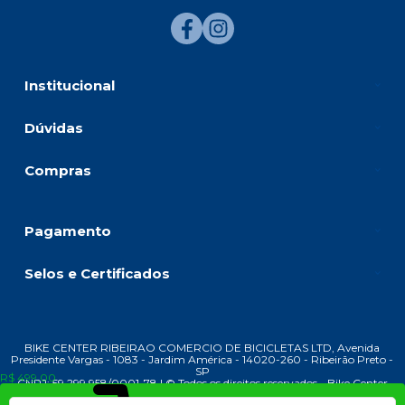
Institucional
Dúvidas
Compras
Pagamento
Selos e Certificados
BIKE CENTER RIBEIRAO COMERCIO DE BICICLETAS LTD, Avenida
Presidente Vargas - 1083 - Jardim América - 14020-260 - Ribeirão Preto -
SP
R$ 499,00
CNPJ: 59.299.958/0001-78 | © Todos os direitos reservados - Bike Center
Ribeirão - 2026