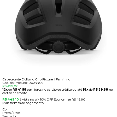
Capacete de Ciclismo Giro Fixture II Feminino
Cod. do Produto: 0024409
R$ 499,00
12x
de
R$ 41,58
sem juros no cartão de crédito
ou até
18x
de
R$ 29,88
no
cartão de crédito
R$ 449,10
à vista no pix
10% OFF
Economize
R$ 49,90
Mais formas de pagamento
Cor:
Preto / Rosa
Tamanho: