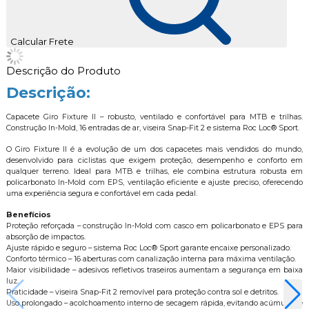
Calcular Frete
Descrição do Produto
Descrição:
Capacete Giro Fixture II – robusto, ventilado e confortável para MTB e trilhas.
Construção In-Mold, 16 entradas de ar, viseira Snap-Fit 2 e sistema Roc Loc® Sport.
O Giro Fixture II é a evolução de um dos capacetes mais vendidos do mundo,
desenvolvido para ciclistas que exigem proteção, desempenho e conforto em
qualquer terreno. Ideal para MTB e trilhas, ele combina estrutura robusta em
policarbonato In-Mold com EPS, ventilação eficiente e ajuste preciso, oferecendo
uma experiência segura e confortável em cada pedal.
Benefícios
Proteção reforçada – construção In-Mold com casco em policarbonato e EPS para
absorção de impactos.
Ajuste rápido e seguro – sistema Roc Loc® Sport garante encaixe personalizado.
Conforto térmico – 16 aberturas com canalização interna para máxima ventilação.
Maior visibilidade – adesivos refletivos traseiros aumentam a segurança em baixa
luz.
Praticidade – viseira Snap-Fit 2 removível para proteção contra sol e detritos.
Uso prolongado – acolchoamento interno de secagem rápida, evitando acúmulo de