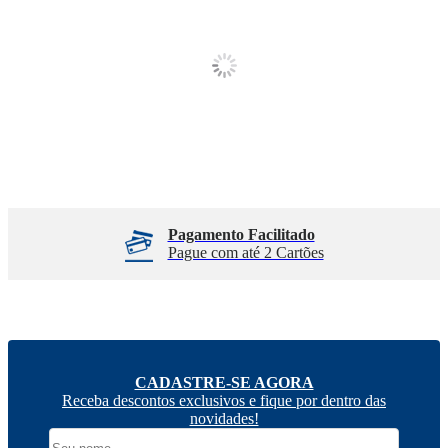
Compras em até 21x
Até 10% Desconto
No Cartão de Crédito *
À Vista no Pix
CADASTRE-SE AGORA
Receba descontos exclusivos e fique por dentro das
novidades!