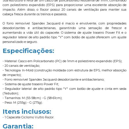
Sua estrutura é feita de um casco de policarbonato resistente de 1mm, combinado
com poliestireno expandido (EPS) para proporcionar uma excelente absorção de
impacto. Além disso, o Razor possui 20 canais de ventilação para manter sua
cabeça fresca durante os treinos e passeios.
O forro removível Spandex Jacquard é macio e envolvente, com propriedades
desodorizantes e antibacterianas, garantindo uma sensação de frescor e
aumentando a vida útil do capacete. O sistema de ajuste traseiro Power Fit e o
regulador lateral de alto padrão tipo "Y" com botão de ajuste oferecem um ajuste
personalizado e seguro.
Especificações:
- Material: Casco em Policarbonato (PC) de 1mm e poliestireno expandido (EPS);
- 20 canais de ventilação;
- Tecnologia In-Mold (construção moldada com estrutura de EPS, melhor absorção
de impacto);
- Forro removível Spandex Jacquard desodorizante e antibacteriano;
- Sistema de ajuste traseiro Power Fit;
- Regulador laterial de alto padrão tipo "Y" com botão de ajuste e cinta em seda
(Tedudon);
- Tamanhos: M (55-58cm) - G (58-61cm);
- Peso: M (255g) - G (275g).
Itens inclusos:
- 1 Capacete Ciclismo Vultro Razor.
Garantia: