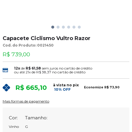
Capacete Ciclismo Vultro Razor
Cod. do Produto: 0021450
R$ 739,00
12x
de
R$ 61,58
sem juros no cartão de crédito
ou até
21x
de
R$ 38,37
no cartão de crédito
à vista no pix
R$ 665,10
Economize
R$ 73,90
10% OFF
Mais formas de pagamento
Cor:
Tamanho:
Vinho
G