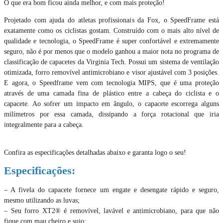
O que era bom ficou ainda melhor, e com mais proteção!
Projetado com ajuda do atletas profissionais da Fox, o SpeedFrame est
exatamente como os ciclistas gostam. Construído com o mais alto nível de
qualidade e tecnologia, o SpeedFrame é super confortável e extremamente
seguro, não é por menos que o modelo ganhou a maior nota no programa de
classificação de capacetes da Virginia Tech. Possui um sistema de ventilação
otimizada, forro removível antimicrobiano e visor ajustável com 3 posições.
E agora, o Speedframe vem com tecnologia MIPS, que é uma proteção
através de uma camada fina de plástico entre a cabeça do ciclista e o
capacete. Ao sofrer um impacto em ângulo, o capacete escorrega alguns
milímetros por essa camada, dissipando a força rotacional que iria
integralmente para a cabeça.
Confira as especificações detalhadas abaixo e garanta logo o seu!
Especificações:
– A fivela do capacete fornece um engate e desengate rápido e seguro,
mesmo utilizando as luvas;
– Seu forro XT2® é removível, lavável e antimicrobiano, para que não
fique com mau cheiro e sujo;