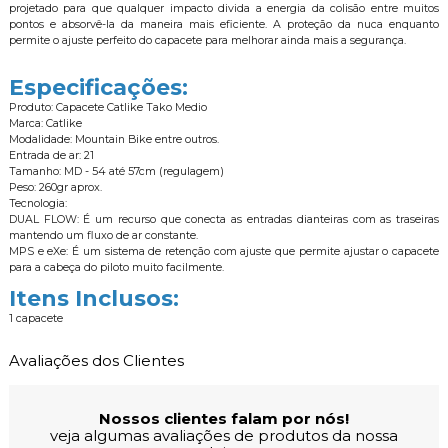
projetado para que qualquer impacto divida a energia da colisão entre muitos
pontos e absorvê-la da maneira mais eficiente. A proteção da nuca enquanto
permite o ajuste perfeito do capacete para melhorar ainda mais a segurança.
Especificações:
Produto: Capacete Catlike Tako Medio
Marca: Catlike
Modalidade: Mountain Bike entre outros.
Entrada de ar: 21
Tamanho: MD - 54 até 57cm (regulagem)
Peso: 260gr aprox.
Tecnologia:
DUAL FLOW: É um recurso que conecta as entradas dianteiras com as traseiras
mantendo um fluxo de ar constante.
MPS e eXe: É um sistema de retenção com ajuste que permite ajustar o capacete
para a cabeça do piloto muito facilmente.
Itens Inclusos:
1 capacete
Avaliações dos Clientes
Nossos clientes falam por nós!
veja algumas avaliações de produtos da nossa