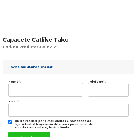
Capacete Catlike Tako
Cod. do Produto: 0008212
Avise-me quando chegar
Nome
*
:
Telefone
*
:
Email
*
:
Quero receber por e-mail ofertas e novidades da
loja virtual. A frequência de envios pode variar de
acordo com a interação do cliente.