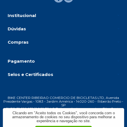
Institucional
Dúvidas
Compras
Pagamento
Selos e Certificados
BIKE CENTER RIBEIRAO COMERCIO DE BICICLETAS LTD, Avenida
Presidente Vargas - 1083 - Jardim América - 14020-260 - Ribeirão Preto -
SP
CNPJ: 59.299.958/0001-78 | © Todos os direitos reservados - Bike Center
Ribeirão - 2026
Clicando em "Aceito todos os Cookies", você concorda com o
armazenamento de cookies no seu dispositivo para melhorar a
experiência e navegação no site.