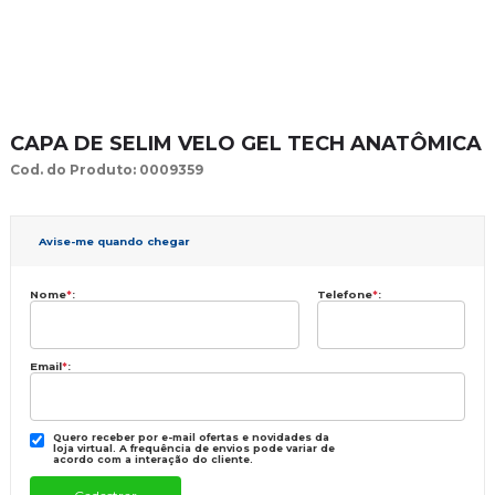
CAPA DE SELIM VELO GEL TECH ANATÔMICA
Cod. do Produto: 0009359
Avise-me quando chegar
Nome
*
:
Telefone
*
:
Email
*
:
Quero receber por e-mail ofertas e novidades da
loja virtual. A frequência de envios pode variar de
acordo com a interação do cliente.