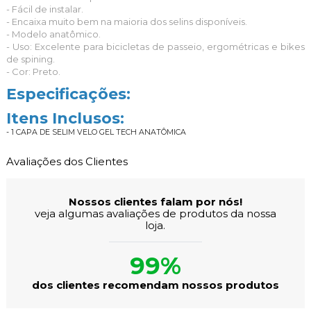
- Fácil de instalar.
- Encaixa muito bem na maioria dos selins disponíveis.
- Modelo anatômico.
- Uso: Excelente para bicicletas de passeio, ergométricas e bikes
de spining.
- Cor: Preto.
Especificações:
Itens Inclusos:
- 1 CAPA DE SELIM VELO GEL TECH ANATÔMICA
Avaliações dos Clientes
Nossos clientes falam por nós!
veja algumas avaliações de produtos da nossa
loja.
99%
dos clientes recomendam nossos produtos