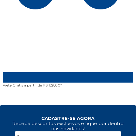
Frete Grátis
a partir de R$ 129,00*
A
CADASTRE-SE AGORA
Receba descontos exclusivos e fique por dentro
das novidades!