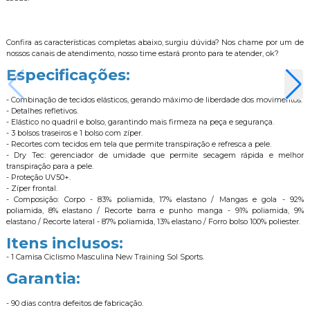
Confira as características completas abaixo, surgiu dúvida? Nos chame por um de
nossos canais de atendimento, nosso time estará pronto para te atender, ok?
Especificações:
- Combinação de tecidos elásticos, gerando máximo de liberdade dos movimentos.
- Detalhes refletivos.
- Elástico no quadril e bolso, garantindo mais firmeza na peça e segurança.
- 3 bolsos traseiros e 1 bolso com zíper.
- Recortes com tecidos em tela que permite transpiração e refresca a pele.
- Dry Tec: gerenciador de umidade que permite secagem rápida e melhor
transpiração para a pele.
- Proteção UV50+.
- Zíper frontal.
- Composição: Corpo - 83% poliamida, 17% elastano / Mangas e gola - 92%
poliamida, 8% elastano / Recorte barra e punho manga - 91% poliamida, 9%
elastano / Recorte lateral - 87% poliamida, 13% elastano / Forro bolso 100% poliester.
Itens inclusos:
- 1 Camisa Ciclismo Masculina New Training Sol Sports.
Garantia:
- 90 dias contra defeitos de fabricação.