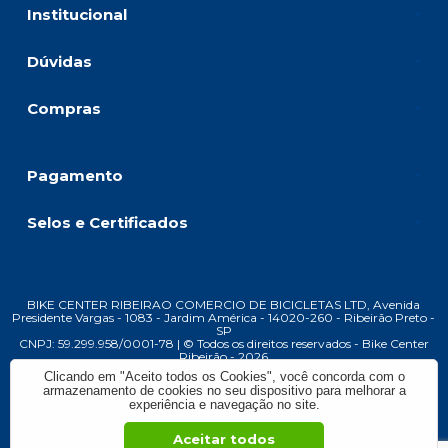
Institucional
Dúvidas
Compras
Pagamento
Selos e Certificados
BIKE CENTER RIBEIRAO COMERCIO DE BICICLETAS LTD, Avenida
Presidente Vargas - 1083 - Jardim América - 14020-260 - Ribeirão Preto -
SP
CNPJ: 59.299.958/0001-78 | © Todos os direitos reservados - Bike Center
Ribeirão - 2026
Clicando em "Aceito todos os Cookies", você concorda com o
armazenamento de cookies no seu dispositivo para melhorar a
experiência e navegação no site.
Aceitar todos