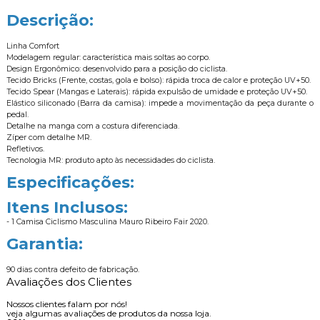
Descrição:
Linha Comfort
Modelagem regular: característica mais soltas ao corpo.
Design Ergonômico: desenvolvido para a posição do ciclista.
Tecido Bricks (Frente, costas, gola e bolso): rápida troca de calor e proteção UV+50.
Tecido Spear (Mangas e Laterais): rápida expulsão de umidade e proteção UV+50.
Elástico siliconado (Barra da camisa): impede a movimentação da peça durante o
pedal.
Detalhe na manga com a costura diferenciada.
Zíper com detalhe MR.
Refletivos.
Tecnologia MR: produto apto às necessidades do ciclista.
Especificações:
Itens Inclusos:
- 1 Camisa Ciclismo Masculina Mauro Ribeiro Fair 2020.
Garantia:
90 dias contra defeito de fabricação.
Avaliações dos Clientes
Nossos clientes falam por nós!
veja algumas avaliações de produtos da nossa loja.