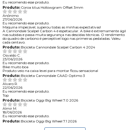
Eu recomendo esse produto.
Produto:
Coroa Ictus Hollowgram Offset 3mm
Anônimo
27/06/2026
Eu recomendo esse produto.
Máquina impecável, superou todas as minhas expectativas!
A Cannondale Scalpel Carbon 4 é espetacular. A bike é extremamente ágil
nas subidas e passa muita segurança nas descidas técnicas. O rendimento
do quadro de carbono é perceptível logo nas primeiras pedaladas. Valeu
cada centavo.
Produto:
Bicicleta Cannondale Scalpel Carbon 4 2024
Osvaldo C.
23/06/2026
Eu recomendo esse produto.
Bike muito boa
Produto veio na caixa levei para montar ficou sensacional
Produto:
Bicicleta Cannondale CAAD Optimo 3
Alvaro R.
22/06/2026
Eu recomendo esse produto.
Top
Produto:
Bicicleta Oggi Big Wheel 7.0 2026
Almir M.
18/06/2026
Eu recomendo esse produto.
Produto:
Bicicleta Oggi Big Wheel 7.1 2026