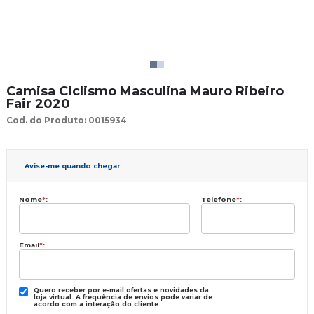
Camisa Ciclismo Masculina Mauro Ribeiro
Fair 2020
Cod. do Produto: 0015934
Avise-me quando chegar
Nome
*
:
Telefone
*
:
Email
*
:
Quero receber por e-mail ofertas e novidades da
loja virtual. A frequência de envios pode variar de
acordo com a interação do cliente.