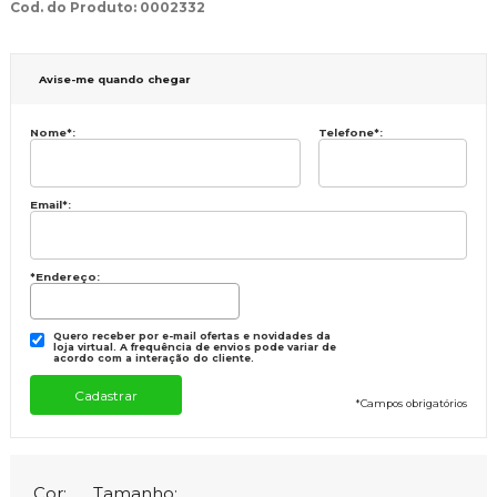
Cod. do Produto: 0002332
Avise-me quando chegar
Nome
*
:
Telefone
*
:
Email
*
:
*Endereço:
Quero receber por e-mail ofertas e novidades da
loja virtual. A frequência de envios pode variar de
acordo com a interação do cliente.
*
Campos obrigatórios
Cor:
Tamanho: