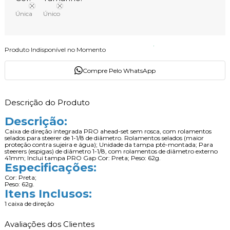
Única
Único
Produto Indisponível no Momento
Compre Pelo WhatsApp
Descrição do Produto
Descrição:
Caixa de direção integrada PRO ahead-set sem rosca, com rolamentos
selados para steerer de 1-1/8 de diâmetro.
Rolamentos selados (maior
proteção contra sujeira e água);
Unidade da tampa pté-montada;
Para
steerers (espigas) de diâmetro 1-1/8, com rolamentos de diâmetro externo
41mm;
Inclui tampa PRO Gap
Cor: Preta;
Peso: 62g.
Especificações:
Cor: Preta;
Peso: 62g.
Itens Inclusos:
1 caixa de direção
Avaliações dos Clientes