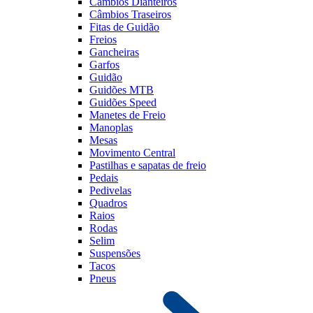
Câmbios Dianteiros
Câmbios Traseiros
Fitas de Guidão
Freios
Gancheiras
Garfos
Guidão
Guidões MTB
Guidões Speed
Manetes de Freio
Manoplas
Mesas
Movimento Central
Pastilhas e sapatas de freio
Pedais
Pedivelas
Quadros
Raios
Rodas
Selim
Suspensões
Tacos
Pneus