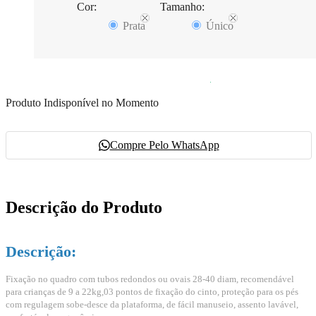
Cor:
Tamanho:
Prata
Único
Produto Indisponível no Momento
Compre Pelo WhatsApp
Descrição do Produto
Descrição:
Fixação no quadro com tubos redondos ou ovais 28-40 diam, r
ecomendável
para crianças de 9 a 22kg,
03 pontos de fixação do cinto, p
roteção para os pés
com regulagem sobe-desce da plataforma, de fácil manuseio, a
ssento lavável,