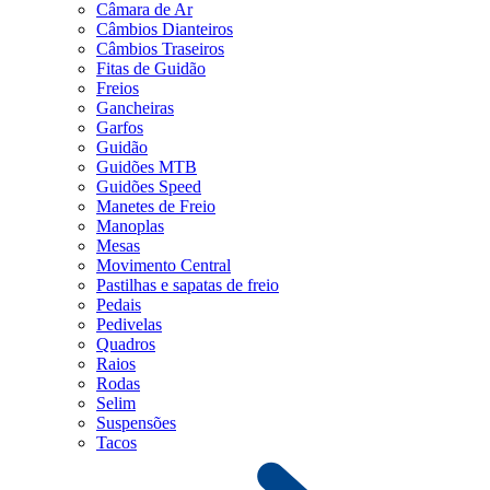
Câmara de Ar
Câmbios Dianteiros
Câmbios Traseiros
Fitas de Guidão
Freios
Gancheiras
Garfos
Guidão
Guidões MTB
Guidões Speed
Manetes de Freio
Manoplas
Mesas
Movimento Central
Pastilhas e sapatas de freio
Pedais
Pedivelas
Quadros
Raios
Rodas
Selim
Suspensões
Tacos