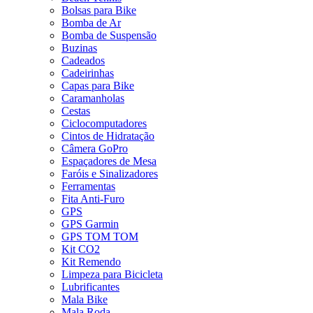
Bolsas para Bike
Bomba de Ar
Bomba de Suspensão
Buzinas
Cadeados
Cadeirinhas
Capas para Bike
Caramanholas
Cestas
Ciclocomputadores
Cintos de Hidratação
Câmera GoPro
Espaçadores de Mesa
Faróis e Sinalizadores
Ferramentas
Fita Anti-Furo
GPS
GPS Garmin
GPS TOM TOM
Kit CO2
Kit Remendo
Limpeza para Bicicleta
Lubrificantes
Mala Bike
Mala Roda