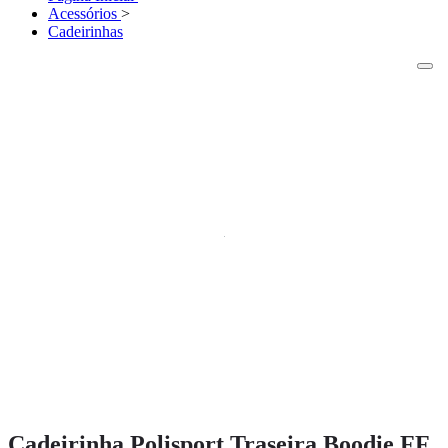
Acessórios
>
Cadeirinhas
Cadeirinha Polisport Traseira Boodie FF