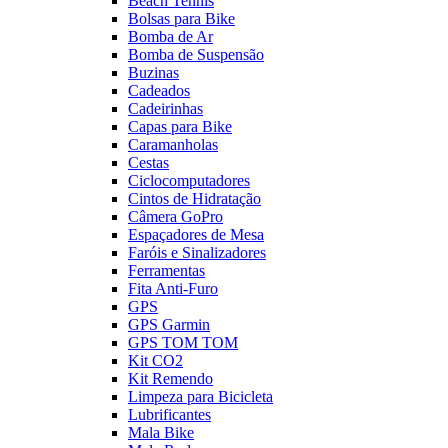
Beach Tennis
Bolsas para Bike
Bomba de Ar
Bomba de Suspensão
Buzinas
Cadeados
Cadeirinhas
Capas para Bike
Caramanholas
Cestas
Ciclocomputadores
Cintos de Hidratação
Câmera GoPro
Espaçadores de Mesa
Faróis e Sinalizadores
Ferramentas
Fita Anti-Furo
GPS
GPS Garmin
GPS TOM TOM
Kit CO2
Kit Remendo
Limpeza para Bicicleta
Lubrificantes
Mala Bike