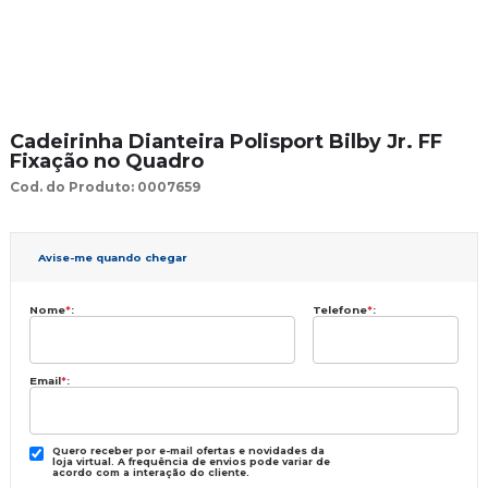
Cadeirinha Dianteira Polisport Bilby Jr. FF
Fixação no Quadro
Cod. do Produto: 0007659
Avise-me quando chegar
Nome
*
:
Telefone
*
:
Email
*
:
Quero receber por e-mail ofertas e novidades da
loja virtual. A frequência de envios pode variar de
acordo com a interação do cliente.