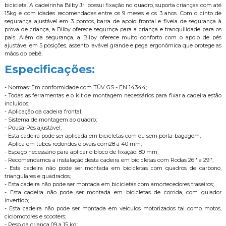
bicicleta. A cadeirinha Bilby Jr. possui fixação no quadro, suporta crianças com até
15kg e com idades recomendadas entre os 9 meses e os 3 anos. Com o cinto de
segurança ajustável em 3 pontos, barra de apoio frontal e fivela de segurança à
prova de criança, a Bilby oferece segurnça para a criança e tranquilidade para os
pais. Além da segurança, a Bilby oferece muito conforto com o apoio de pés
ajustável em 5 posições, assento lavável grande e pega ergonômica que protege as
mãos do bebê.
Especificações:
- Normas: Em conformidade com TÜV GS - EN 14344;
- Todas as ferramentas e o kit de montagem necessários para fixar a cadeira estão
incluídos;
- Aplicação da cadeira frontal;
- Sistema de montagem ao quadro;
- Pousa-Pés ajustável;
- Esta cadeira pode ser aplicada em bicicletas com ou sem porta-bagagem;
- Aplica em tubos redondos e ovais com28 a 40 mm;
- Espaço necessário para aplicar o bloco de fixação: 80 mm;
- Recomendamos a instalação desta cadeira em bicicletas com Rodas 26'' a 29'';
- Esta cadeira não pode ser montada em bicicletas com quadros de carbono,
triangulares e quadrados;
- Esta cadeira não pode ser montada em bicicletas com amortecedores traseiros;
- Esta cadeira não pode ser montada em bicicletas de corrida, com guiador
invertido;
- Esta cadeira não pode ser montada em veículos motorizados tal como motos,
ciclomotores e scooters;
- Peso da criança 09 a 15 kg;