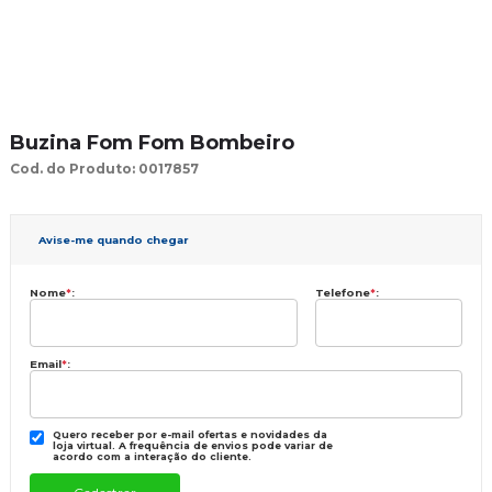
Buzina Fom Fom Bombeiro
Cod. do Produto: 0017857
Avise-me quando chegar
Nome
*
:
Telefone
*
:
Email
*
:
Quero receber por e-mail ofertas e novidades da
loja virtual. A frequência de envios pode variar de
acordo com a interação do cliente.