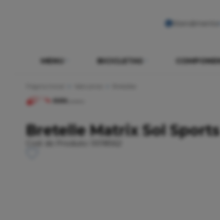
Atendimento
MENU
BICICLETAS
COMPONE
Página Inicial
Vestuários
Bretelles
Bretelle Matrix Sol Sports
Cod. do Produto: 0018562