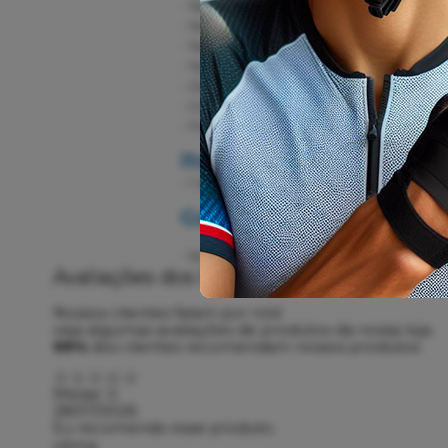
- Tecnolgia UV Protection: Proteção sol
- Tecnologia Cushion Tec.
- Tecnologia Silvadur, que sao íons de
- Tecido elástico.
- Detalhes refletivos.
- Composição: Bermuda - 84% poliamida
- Forro em gel.
Itens Inclusos:
- 1 Bretelle Matrix Sol Sports.
Garantia:
- 90 dias contra defeitos de fabricação.
Avaliações dos Clientes
Nossos clientes falam por nós!
veja algumas avaliações de produtos da nossa loja.
99%
dos clientes recomendam nossos produtos
Mesac V.
28/07/2026
Eu recomendo esse produto.
otima