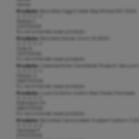
ótima
Produto:
Bicicleta Oggi E-bike Big Wheel 8.0 2024
Raíssa C.
21/07/2026
Eu recomendo esse produto.
Produto:
Bicicleta Sense Grom 16 2024
Jose A.
13/07/2026
Eu recomendo esse produto.
Produto:
Caramanhola Camelbak Podium Vacuum 
Eliézer S.
08/07/2026
Eu recomendo esse produto.
Produto:
Luva Ciclismo Vultro Rise Dedo Fechado
Edimilson M.
08/07/2026
Eu recomendo esse produto.
Produto:
Bicicleta Cannondale Scalpel Carbon 3 2
Vanessa P.
07/07/2026