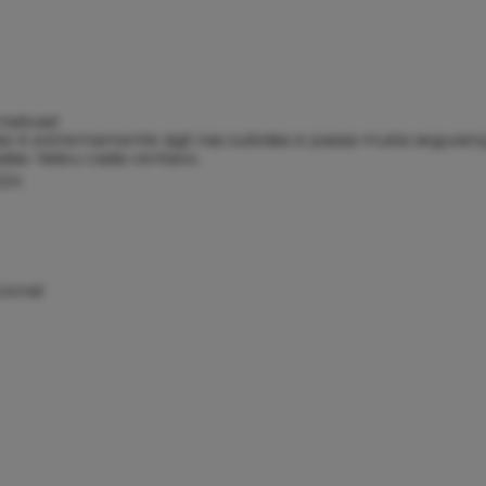
ativas!
ke é extremamente ágil nas subidas e passa muita seguran
das. Valeu cada centavo.
024
cional