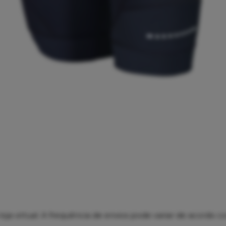
oja virtual. A frequência de envios pode variar de acordo co