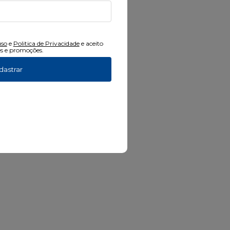
heiro.
uso
e
Politica de Privacidade
e aceito
s e promoções.
dastrar