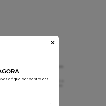
Popup
ável!
ápida do suor, permitindo que sua pele
 AGORA
rejudiciais a saúde.
vos e fique por dentro das
 corpo, a hidratação estável e reduz a
o de bactérias que causam o mau cheiro.