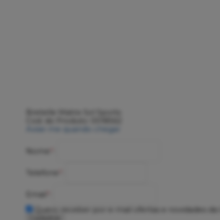
Bretelle Matrix Sol Sports
Cod. do Produto: 0018562
Avise-me quando chegar
Nome
*
:
Telefone
*
:
Email
*
:
Quero receber por e-mail ofertas e novidades da l