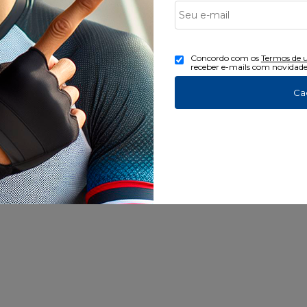
ar UV50+.
 prata, que limitam o crescimento de bactérias que causam o mau c
Concordo com os
Termos de 
receber e-mails com novidade
 e 16% elastano / Alças - 94% poliamida e 6% elastano.
Ca