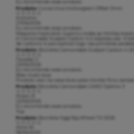
Eu recomendo esse produto.
Produto:
Coroa Ictus Hollowgram Offset 3mm
Anônimo
27/06/2026
Eu recomendo esse produto.
Máquina impecável, superou todas as minhas expect
A Cannondale Scalpel Carbon 4 é espetacular. A bi
de carbono é perceptível logo nas primeiras pedala
Produto:
Bicicleta Cannondale Scalpel Carbon 4 2
Osvaldo C.
23/06/2026
Eu recomendo esse produto.
Bike muito boa
Produto veio na caixa levei para montar ficou sensa
Produto:
Bicicleta Cannondale CAAD Optimo 3
Alvaro R.
22/06/2026
Eu recomendo esse produto.
Top
Produto:
Bicicleta Oggi Big Wheel 7.0 2026
Almir M.
18/06/2026