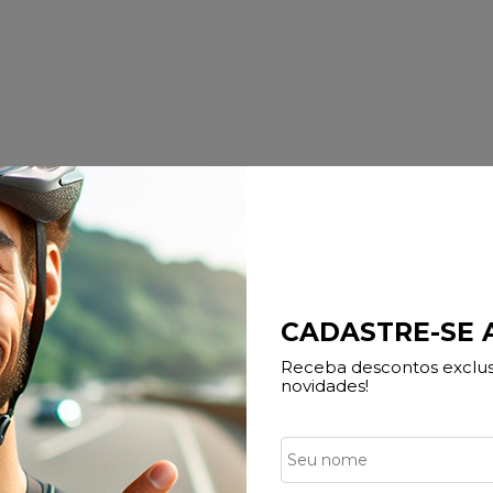
o Bretelle Matrix une conforto e durabilidade em uma peça impec
eforçada, com tecnologia Dry Tec que permite a evaporação mais r
CADASTRE-SE
com tecnologia UV Protect, protegendo a pele contra raios solares p
Receba descontos exclusi
llmax de gerenciamento de umidade, que mantém a temperatura do
novidades!
orro, é a Silvadur, que são íons de prata que limitam o cresciment
 rápida e melhor transpiração para a pele.