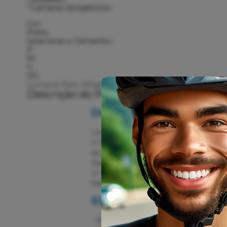
*
Campos obrigatórios
Cor:
Preto
Selecione o Tamanho:
P
M
G
GG
Compre Pelo WhatsApp
Descrição do Produto
Descrição:
Com uma confecção de alta qualidade, 
O Bretelle Matrix possui construção r
se mantenha seca e fresca.
Para dias de muito sol, a Matrix conta 
O Forro Gel Sol utiliza tecnologia Co
fadiga muscular. Outra tecnologia do f
Especificações:
- Tecnologia Dry Tech: Garante secagem