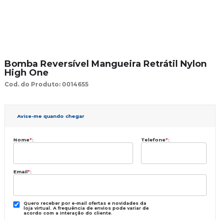
Bomba Reversível Mangueira Retrátil Nylon
High One
Cod. do Produto: 0014655
Avise-me quando chegar
Nome
*
:
Telefone
*
:
Email
*
:
Quero receber por e-mail ofertas e novidades da
loja virtual. A frequência de envios pode variar de
acordo com a interação do cliente.