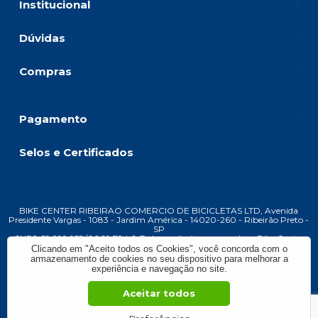
Institucional
Dúvidas
Compras
Pagamento
Selos e Certificados
BIKE CENTER RIBEIRAO COMERCIO DE BICICLETAS LTD, Avenida
Presidente Vargas - 1083 - Jardim América - 14020-260 - Ribeirão Preto -
SP
CNPJ: 59.299.958/0001-78 | © Todos os direitos reservados - Bike Center
Ribeirão - 2026
Clicando em "Aceito todos os Cookies", você concorda com o
armazenamento de cookies no seu dispositivo para melhorar a
experiência e navegação no site.
Aceitar todos