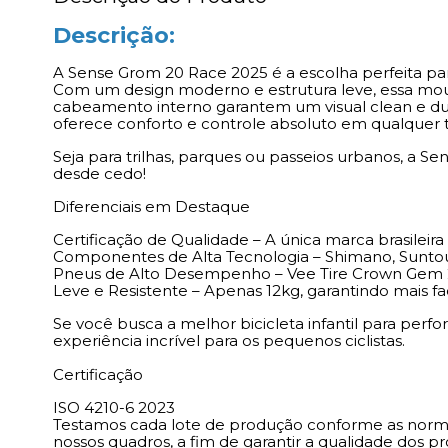
Descrição:
A Sense Grom 20 Race 2025 é a escolha perfeita par
Com um design moderno e estrutura leve, essa moun
cabeamento interno garantem um visual clean e dur
oferece conforto e controle absoluto em qualquer 
Seja para trilhas, parques ou passeios urbanos, a Se
desde cedo!
Diferenciais em Destaque
Certificação de Qualidade – A única marca brasilei
Componentes de Alta Tecnologia – Shimano, Sunto
Pneus de Alto Desempenho – Vee Tire Crown Gem 20
Leve e Resistente – Apenas 12kg, garantindo mais fa
Se você busca a melhor bicicleta infantil para pe
experiência incrível para os pequenos ciclistas.
Certificação
ISO 4210-6 2023
Testamos cada lote de produção conforme as normas
nossos quadros, a fim de garantir a qualidade dos p