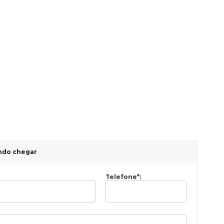
ndo chegar
Telefone
*
: