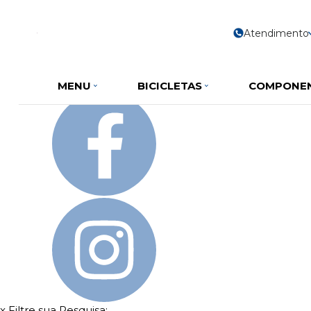
Olá Visitante!
Acesse sua conta e pedidos
Página Inicial
Atendimento
Quem Somos
Como Comprar
Fale Conosco
Favoritos
MENU
BICICLETAS
COMPONE
x
Filtre sua Pesquisa: