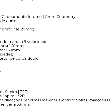
 | Cabeamento Interno | Grom Geometry;
 de curso;
 preto rise 20mm;
 de marcha 9 velocidades;
 Rotor 160mm;
Rotor 160mm;
idades;
tetor de coroa duplo;
;
ios Sapim | 32F;
s Sapim | 32F;
specificações Técnicas Dos Pneus Podem Sofrer Variações D
 Americana 33mm;