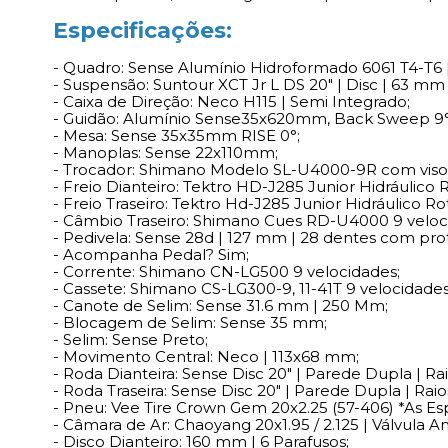
Especificações:
- Quadro: Sense Alumínio Hidroformado 6061 T4-T6
- Suspensão: Suntour XCT Jr L DS 20" | Disc | 63 mm
- Caixa de Direção: Neco H115 | Semi Integrado;
- Guidão: Alumínio Sense35x620mm, Back Sweep 9°
- Mesa: Sense 35x35mm RISE 0°;
- Manoplas: Sense 22x110mm;
- Trocador: Shimano Modelo SL-U4000-9R com visor
- Freio Dianteiro: Tektro HD-J285 Junior Hidráulico
- Freio Traseiro: Tektro Hd-J285 Junior Hidráulico 
- Câmbio Traseiro: Shimano Cues RD-U4000 9 veloc
- Pedivela: Sense 28d | 127 mm | 28 dentes com pro
- Acompanha Pedal? Sim;
- Corrente: Shimano CN-LG500 9 velocidades;
- Cassete: Shimano CS-LG300-9, 11-41T 9 velocidades
- Canote de Selim: Sense 31.6 mm | 250 Mm;
- Blocagem de Selim: Sense 35 mm;
- Selim: Sense Preto;
- Movimento Central: Neco | 113x68 mm;
- Roda Dianteira: Sense Disc 20" | Parede Dupla | Ra
- Roda Traseira: Sense Disc 20" | Parede Dupla | Raio
- Pneu: Vee Tire Crown Gem 20x2.25 (57-406) *As E
- Câmara de Ar: Chaoyang 20x1.95 / 2.125 | Válvula
- Disco Dianteiro: 160 mm | 6 Parafusos;