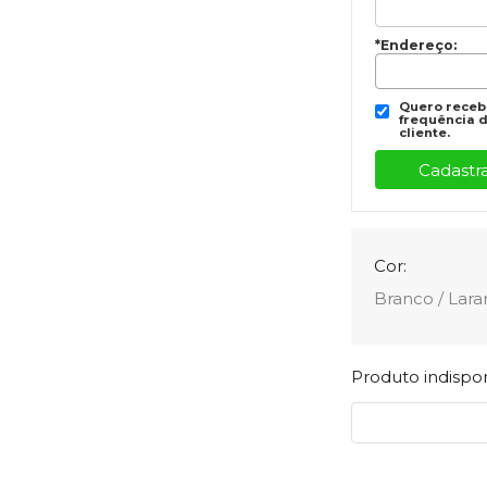
*Endereço:
Quero recebe
frequência d
cliente.
Cor:
Branco / Lara
Produto indisp