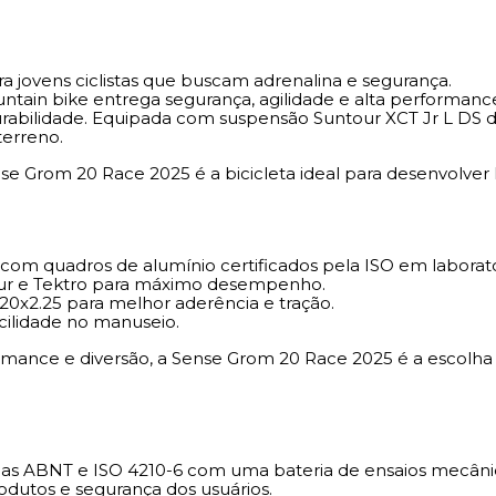
a jovens ciclistas que buscam adrenalina e segurança.
tain bike entrega segurança, agilidade e alta performanc
abilidade. Equipada com suspensão Suntour XCT Jr L DS de
terreno.
nse Grom 20 Race 2025 é a bicicleta ideal para desenvolver 
ra com quadros de alumínio certificados pela ISO em labor
ur e Tektro para máximo desempenho.
x2.25 para melhor aderência e tração.
cilidade no manuseio.
rformance e diversão, a Sense Grom 20 Race 2025 é a escol
 ABNT e ISO 4210-6 com uma bateria de ensaios mecânicos,
rodutos e segurança dos usuários.