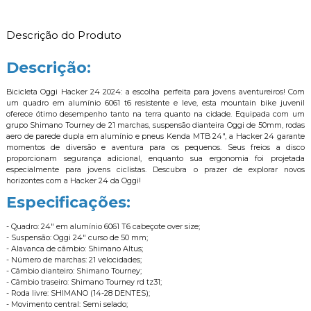
Descrição do Produto
Descrição:
Bicicleta Oggi Hacker 24 2024: a escolha perfeita para jovens aventureiros! Com
um quadro em alumínio 6061 t6 resistente e leve, esta mountain bike juvenil
oferece ótimo desempenho tanto na terra quanto na cidade. Equipada com um
grupo Shimano Tourney de 21 marchas, suspensão dianteira Oggi de 50mm, rodas
aero de parede dupla em alumínio e pneus Kenda MTB 24", a Hacker 24 garante
momentos de diversão e aventura para os pequenos. Seus freios a disco
proporcionam segurança adicional, enquanto sua ergonomia foi projetada
especialmente para jovens ciclistas. Descubra o prazer de explorar novos
horizontes com a Hacker 24 da Oggi!
Especificações:
- Quadro: 24" em alumínio 6061 T6 cabeçote over size;
- Suspensão: Oggi 24" curso de 50 mm;
- Alavanca de câmbio: Shimano Altus;
- Número de marchas: 21 velocidades;
- Câmbio dianteiro: Shimano Tourney;
- Câmbio traseiro: Shimano Tourney rd tz31;
- Roda livre: SHIMANO (14-28 DENTES);
- Movimento central: Semi selado;