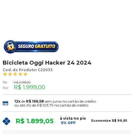
Bicicleta Oggi Hacker 24 2024
Cod. do Produto: C22033
De:
R$ 2.199,00
R$ 1.999,00
Por:
12x
de
R$ 166,58
sem juros no cartão de crédito
ou até
21x
de
R$ 103,79
no cartão de crédito
à vista no pix
R$ 1.899,05
Economize
R$ 99,95
5% OFF