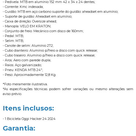
- Pedivela: MTB em alumínio 152 mm 42 x 34 x 24 dentes;
- Corrente: Kmc indexada;
- Guidão: MTB em aço carbono suporte do guidão: aheadset em alumínio;
- Suporte de guidão: Aheadset em alumínio;
- Caixa de direção: Oversize ahead;
- Manopla: VELO EM KRATON;
- Conjunto de freio: Mecânico com disco de 160mm;
- Pedal: MTB;
- Selim: MTB;
- Canote de selim: Alumínio 27.2;
- Cubo dianteiro: Alumínio p/freio a disco com quick release;
- Cubo traseiro: Alumínio p/freio a disco com quick release;
- Aros: Aero com parede dupla;
- Raios: Aço galvanizado;
- Pneu: KENDA MTB 24";
- Peso: Aproximadamente 12,8 Kg.
*Foto meramente ilustrativa.
*As especificações técnicas podem sofrer variações ou mesmo alterações sem
aviso prévio.
Itens inclusos:
- 1 Bicicleta Oggi Hacker 24 2024
Garantia: