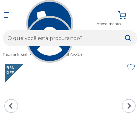
Atendimento
Entrar
Página Inicial
Bicicletas
Juvenil Aro 24
9%
OFF