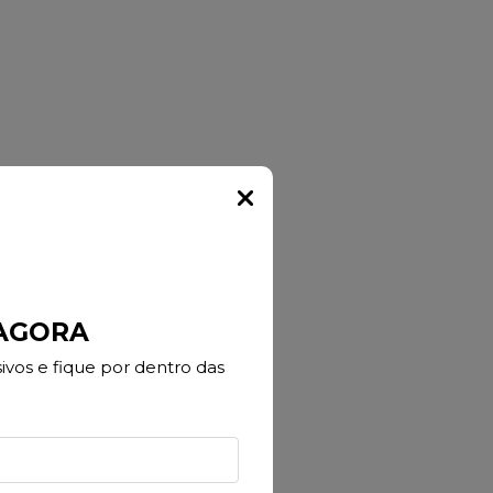
Popup
 AGORA
vos e fique por dentro das