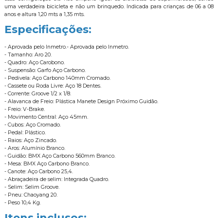
uma verdadeira bicicleta e não um brinquedo. Indicada para crianças de 06 a 08
anos e altura 1,20 mts a 1,35 mts.
Especificações:
- Aprovada pelo Inmetro.- Aprovada pelo Inmetro.
- Tamanho: Aro 20.
- Quadro: Aço Carobono.
- Suspensão: Garfo Aço Carbono.
- Pedivela: Aço Carbono 140mm Cromado.
- Cassete ou Roda Livre: Aço 18 Dentes.
- Corrente: Groove 1/2 x 1/8.
- Alavanca de Freio: Plástica Manete Design Próximo Guidão.
- Freio: V-Brake.
- Movimento Central: Aço 45mm.
- Cubos: Aço Cromado.
- Pedal: Plástico.
- Raios: Aço Zincado.
- Aros: Alumínio Branco.
- Guidão: BMX Aço Carbono 560mm Branco.
- Mesa: BMX Aço Carbono Branco.
- Canote: Aço Carbono 25,4.
- Abraçadeira de selim: Integrada Quadro.
- Selim: Selim Groove.
- Pneu: Chaoyang 20.
- Peso 10,4 Kg.
Itens inclusos: