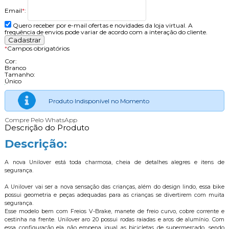
Email
*
:
Quero receber por e-mail ofertas e novidades da loja virtual. A
frequência de envios pode variar de acordo com a interação do cliente.
*
Campos obrigatórios
Cor:
Branco
Tamanho:
Único
Produto Indisponível no Momento
Compre Pelo WhatsApp
Descrição do Produto
Descrição:
A nova Unilover está toda charmosa, cheia de detalhes alegres e itens de
segurança.
A Unilover vai ser a nova sensação das crianças, além do design lindo, essa bike
possui geometria e peças adequadas para as crianças se divertirem com muita
segurança.
Esse modelo bem com Freios V-Brake, manete de freio curvo, cobre corrente e
cestinha na frente. Unilover aro 20 possui rodas raiadas e aros de alumínio. Com
essa configuração ela não empena igual as bicicletas de supermercado, sendo