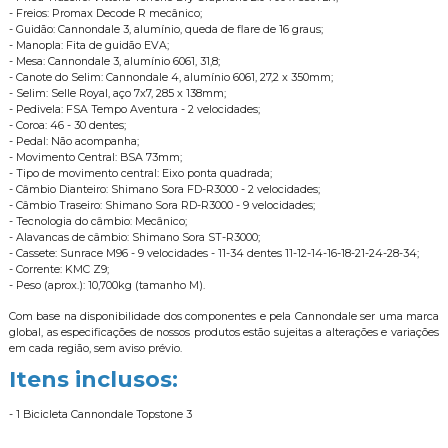
- Freios: Promax Decode R mecânico;
- Guidão: Cannondale 3, alumínio, queda de flare de 16 graus;
- Manopla: Fita de guidão EVA;
- Mesa: Cannondale 3, alumínio 6061, 31,8;
- Canote do Selim: Cannondale 4, alumínio 6061, 27,2 x 350mm;
- Selim: Selle Royal, aço 7x7, 285 x 138mm;
- Pedivela: FSA Tempo Aventura - 2 velocidades;
- Coroa: 46 - 30 dentes;
- Pedal: Não acompanha;
- Movimento Central: BSA 73mm;
- Tipo de movimento central: Eixo ponta quadrada;
- Câmbio Dianteiro: Shimano Sora FD-R3000 - 2 velocidades;
- Câmbio Traseiro: Shimano Sora RD-R3000 - 9 velocidades;
- Tecnologia do câmbio: Mecânico;
- Alavancas de câmbio: Shimano Sora ST-R3000;
- Cassete: Sunrace M96 - 9 velocidades - 11-34 dentes 11-12-14-16-18-21-24-28-34;
- Corrente: KMC Z9;
- Peso (aprox.): 10,700kg (tamanho M).
Com base na disponibilidade dos componentes e pela Cannondale ser uma marca
global, as especificações de nossos produtos estão sujeitas a alterações e variações
em cada região, sem aviso prévio.
Itens inclusos:
- 1 Bicicleta Cannondale Topstone 3