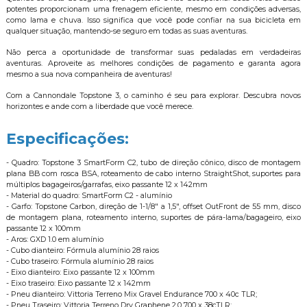
potentes proporcionam uma frenagem eficiente, mesmo em condições adversas,
como lama e chuva. Isso significa que você pode confiar na sua bicicleta em
qualquer situação, mantendo-se seguro em todas as suas aventuras.
Não perca a oportunidade de transformar suas pedaladas em verdadeiras
aventuras. Aproveite as melhores condições de pagamento e garanta agora
mesmo a sua nova companheira de aventuras!
Com a Cannondale Topstone 3, o caminho é seu para explorar. Descubra novos
horizontes e ande com a liberdade que você merece.
Especificações:
- Quadro: Topstone 3 SmartForm C2, tubo de direção cônico, disco de montagem
plana BB com rosca BSA, roteamento de cabo interno StraightShot, suportes para
múltiplos bagageiros/garrafas, eixo passante 12 x 142mm
- Material do quadro: SmartForm C2 - alumínio
- Garfo: Topstone Carbon, direção de 1-1/8" a 1,5", offset OutFront de 55 mm, disco
de montagem plana, roteamento interno, suportes de pára-lama/bagageiro, eixo
passante 12 x 100mm
- Aros: GXD 1.0 em alumínio
- Cubo dianteiro: Fórmula alumínio 28 raios
- Cubo traseiro: Fórmula alumínio 28 raios
- Eixo dianteiro: Eixo passante 12 x 100mm
- Eixo traseiro: Eixo passante 12 x 142mm
- Pneu dianteiro: Vittoria Terreno Mix Gravel Endurance 700 x 40c TLR;
- Pneu Traseiro: Vittoria Terreno Dry Graphene 2.0 700 x 38cTLR;