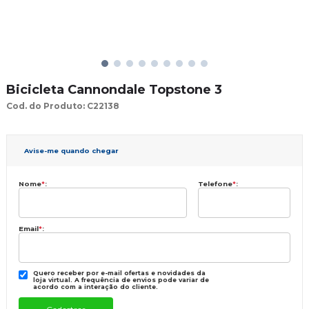
Bicicleta Cannondale Topstone 3
Cod. do Produto: C22138
Avise-me quando chegar
Nome
*
:
Telefone
*
:
Email
*
:
Quero receber por e-mail ofertas e novidades da
loja virtual. A frequência de envios pode variar de
acordo com a interação do cliente.