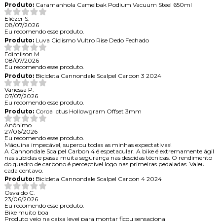
Produto:
Caramanhola Camelbak Podium Vacuum Steel 650ml
Eliézer S.
08/07/2026
Eu recomendo esse produto.
Produto:
Luva Ciclismo Vultro Rise Dedo Fechado
Edimilson M.
08/07/2026
Eu recomendo esse produto.
Produto:
Bicicleta Cannondale Scalpel Carbon 3 2024
Vanessa P.
07/07/2026
Eu recomendo esse produto.
Produto:
Coroa Ictus Hollowgram Offset 3mm
Anônimo
27/06/2026
Eu recomendo esse produto.
Máquina impecável, superou todas as minhas expectativas!
A Cannondale Scalpel Carbon 4 é espetacular. A bike é extremamente ágil
nas subidas e passa muita segurança nas descidas técnicas. O rendimento
do quadro de carbono é perceptível logo nas primeiras pedaladas. Valeu
cada centavo.
Produto:
Bicicleta Cannondale Scalpel Carbon 4 2024
Osvaldo C.
23/06/2026
Eu recomendo esse produto.
Bike muito boa
Produto veio na caixa levei para montar ficou sensacional