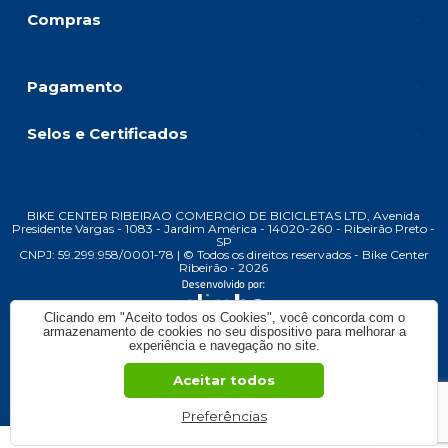
Compras
Pagamento
Selos e Certificados
BIKE CENTER RIBEIRAO COMERCIO DE BICICLETAS LTD, Avenida
Presidente Vargas - 1083 - Jardim América - 14020-260 - Ribeirão Preto -
SP
CNPJ: 59.299.958/0001-78 | © Todos os direitos reservados - Bike Center
Ribeirão - 2026
Clicando em "Aceito todos os Cookies", você concorda com o
armazenamento de cookies no seu dispositivo para melhorar a
experiência e navegação no site.
Aceitar todos
Preferências