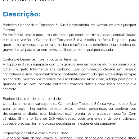
Descrição:
Bicicleta Cannondale Topstone 3: Sua Companheira de Aventuras em Qualquer
Terreno
Se você está procurando uma bicicleta que combine simplicidade, confiabilidade
e muita diversão, a Cannondale Topstone 3 é a escolha perfeita. Projetada para
quem ama aventura e valoriza uma boa relação custo-benefício, esta bicicleta de
gravel é ideal para rolar com leveza e liberdade em qualquer estrada.
Conforto e Desempenho em Todos os Terrenos
A Topstone 3 vem equipada com um quadro leve em liga de alumínio SmartForm
C2 e um garfo totalmente em carbono. Essa combinação oferece um passeio
confortável e uma manobrabilidade confiante, garantindo que você esteja sempre
no controle, mesmo nos terrenos mais acidentados. Além disso, a folga para pneus
grandes de 45 mm permite enfrentar terrenos difíceis com mais aderência e
conforto.
Explore Mais e Ande com Liberdade
Uma das principais vantagens da Cannondale Topstone 3 é sua versatilidade. Seja
para perseguir horizontes, explorar rotas menos percorridas ou acelerar seu
deslocamento diário, esta bicicleta está pronta para qualquer desafio. Com
câmbios Shimano Sora de 2x9 velocidades, você tem a garantia de mudanças
suaves e precisas, tornando cada pedalada uma experiência agradável.
Segurança e Controle com Freios a Disco
Quando se trata de segurança, a Topstone 3 não decepciona. Seus freios a disco