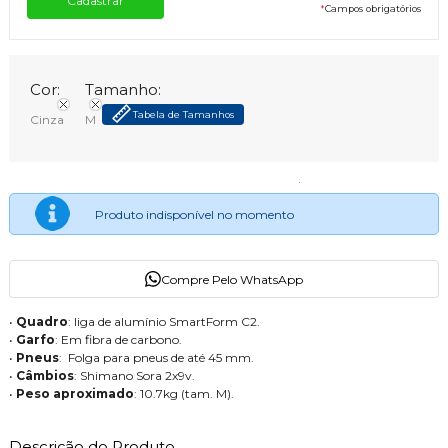
*
Campos obrigatórios
Cor:
Tamanho:
Tabela de Tamanhos
Cinza
M
Produto indisponível no momento
Compre Pelo WhatsApp
•
Quadro
: liga de alumínio SmartForm C2.
•
Garfo
: Em fibra de carbono.
•
Pneus
: Folga para pneus de até 45 mm.
•
Câmbios
: Shimano Sora 2x9v.
•
Peso aproximado
: 10.7kg (tam. M).
Descrição do Produto