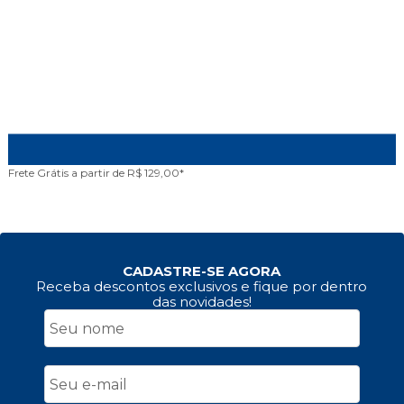
Frete Grátis
a partir de R$ 129,00*
A
CADASTRE-SE AGORA
Receba descontos exclusivos e fique por dentro
das novidades!