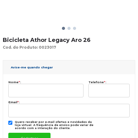
Bicicleta Athor Legacy Aro 26
Cod. do Produto: 0023017
Avise-me quando chegar
Nome
*
:
Telefone
*
:
Email
*
:
Quero receber por e-mail ofertas e novidades da
loja virtual. A frequência de envios pode variar de
acordo com a interação do cliente.