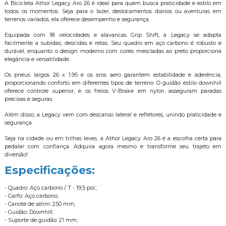
A Bicicleta Athor Legacy Aro 26 é ideal para quem busca praticidade e estilo em
todos os momentos. Seja para o lazer, deslocamentos diários ou aventuras em
terrenos variados, ela oferece desempenho e segurança.
Equipada com 18 velocidades e alavancas Grip Shift, a Legacy se adapta
facilmente a subidas, descidas e retas. Seu quadro em aço carbono é robusto e
durável, enquanto o design moderno com cores mescladas ao preto proporciona
elegância e versatilidade.
Os pneus largos 26 x 1.95 e os aros aero garantem estabilidade e aderência,
proporcionando conforto em diferentes tipos de terreno. O guidão estilo downhill
oferece controle superior, e os freios V-Brake em nylon asseguram paradas
precisas e seguras.
Além disso, a Legacy vem com descanso lateral e refletores, unindo praticidade e
segurança.
Seja na cidade ou em trilhas leves, a Athor Legacy Aro 26 é a escolha certa para
pedalar com confiança. Adquira agora mesmo e transforme seu trajeto em
diversão!
Especificações:
- Quadro: Aço carbono / T - 19,5 pol.;
- Garfo: Aço carbono;
- Canote de selim: 250 mm;
- Guidão: Downhill;
- Suporte de guidão: 21 mm;