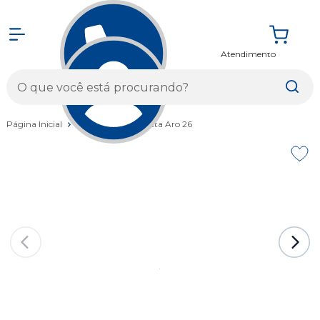
Atendimento
Entrar
Página Inicial
Bicicletas
Bicicleta Aro 26