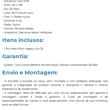
- Alavanca: Grip Shift;
- Pneu: 26 x 1.95;
- Aro: 26 Aero;
- Cubo: 36 Furos em aço;
- Freio: V-Brake nylon;
- Corrente: Fina;
- Pedal: Nylon;
- Câmbio: 18 Velocidades;
- Acessórios: Descanso lateral, refletores.
Itens inclusos:
- 1 Bicicleta Athor Legacy Aro 26
Garantia:
- Quadro: 1 ano contra defeitos de fabricação. Demais componentes: 90 dias.
Envio e Montagem:
- A bicicleta é enviada na caixa, semi montada e com proteção adequada. Isso
garante a integridade do produto durante o transporte e oferece a melhor
experiência de recebimento.
- A montagem deve ser efetuada por uma oficina especializada. Isso garante a
montagem correta e valida a garantia. O custo da montagem é de
responsabilidade do cliente, e você pode escolher uma oficina de sua confiança
para revisões futuras.