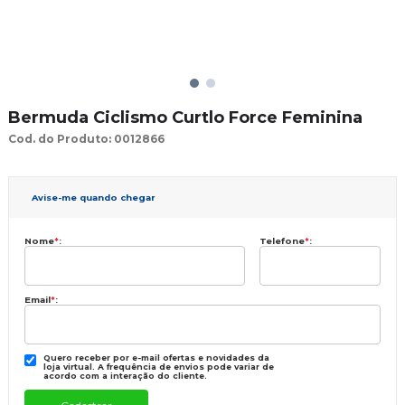
Bermuda Ciclismo Curtlo Force Feminina
Cod. do Produto: 0012866
Avise-me quando chegar
Nome
*
:
Telefone
*
:
Email
*
:
Quero receber por e-mail ofertas e novidades da
loja virtual. A frequência de envios pode variar de
acordo com a interação do cliente.