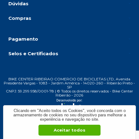
Dúvidas
Compras
Pagamento
Selos e Certificados
BIKE CENTER RIBEIRAO COMERCIO DE BICICLETAS LTD, Avenida
Presidente Vargas - 1083 - Jardim América - 14020-260 - Ribeirão Preto -
SP
CNPJ: 59.299.958/0001-78 | © Todos os direitos reservados - Bike Center
Ribeirão - 2026
Clicando em "Aceito todos os Cookies", você concorda com o
armazenamento de cookies no seu dispositivo para melhorar a
experiência e navegação no site.
Aceitar todos