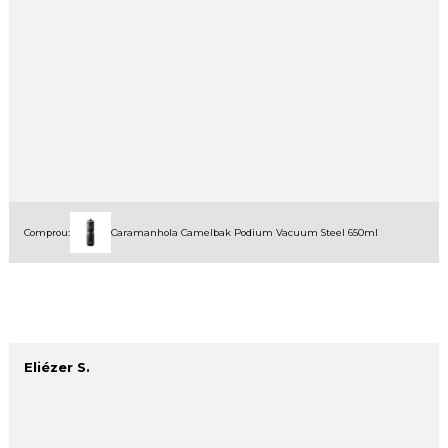
Comprou:
Caramanhola Camelbak Podium Vacuum Steel 650ml
Eliézer S.