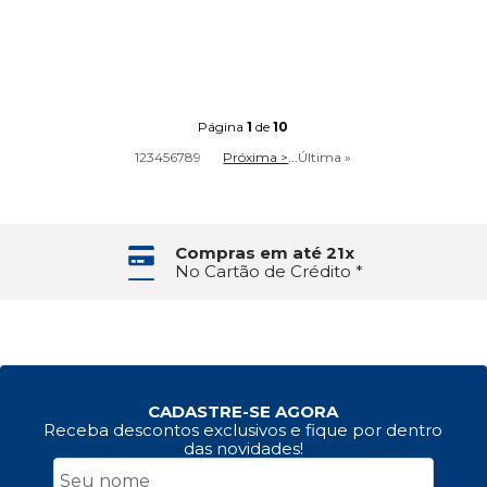
Página
1
de
10
1
2
3
4
5
6
7
8
9
Próxima >
...
Última »
Compras em até 21x
No Cartão de Crédito *
CADASTRE-SE AGORA
Receba descontos exclusivos e fique por dentro
das novidades!