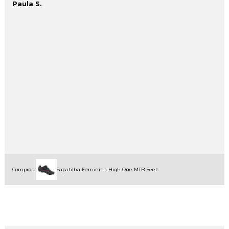
Paula S.
Comprou:
Sapatilha Feminina High One MTB Feet