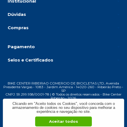
Institucional
Dúvidas
Compras
Pagamento
Selos e Certificados
BIKE CENTER RIBEIRAO COMERCIO DE BICICLETAS LTD, Avenida
Presidente Vargas - 1083 - Jardim América - 14020-260 - Ribeirão Preto -
SP
CNPJ: 59.299.958/0001-78 | © Todos os direitos reservados - Bike Center
Ribeirão - 2026
Clicando em "Aceito todos os Cookies", você concorda com o
armazenamento de cookies no seu dispositivo para melhorar a
experiência e navegação no site.
Aceitar todos