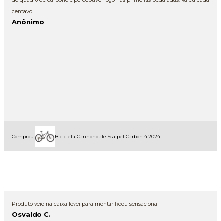
do quadro de carbono é perceptível logo nas primeiras pedaladas. Valeu cada
centavo.
Anônimo
Comprou:
Bicicleta Cannondale Scalpel Carbon 4 2024
Produto veio na caixa levei para montar ficou sensacional
Osvaldo C.