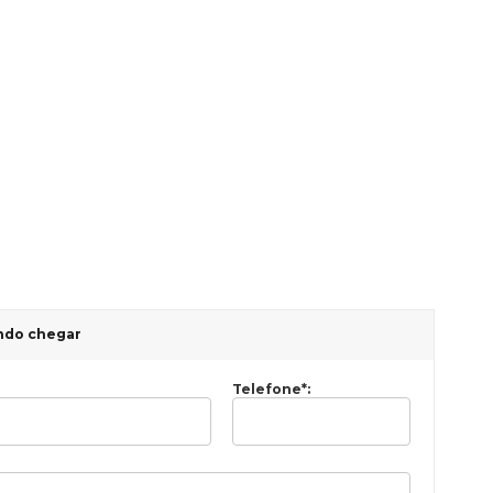
ndo chegar
Telefone
*
: