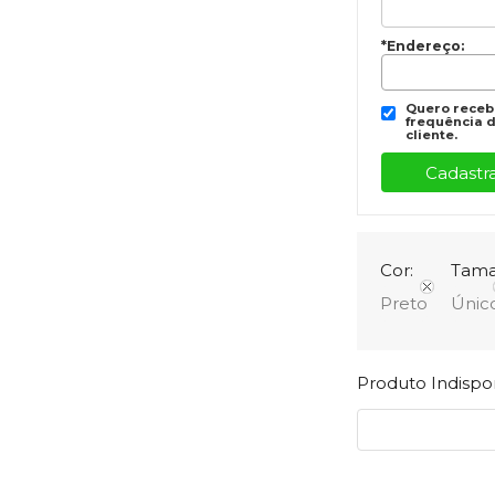
*Endereço:
Quero recebe
frequência d
cliente.
Cor:
Tama
Preto
Únic
Produto Indisp