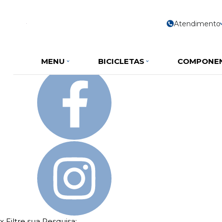
Olá Visitante!
Acesse sua conta e pedidos
Página Inicial
Atendimento
Quem Somos
Como Comprar
Fale Conosco
Favoritos
MENU
BICICLETAS
COMPONE
x
Filtre sua Pesquisa: