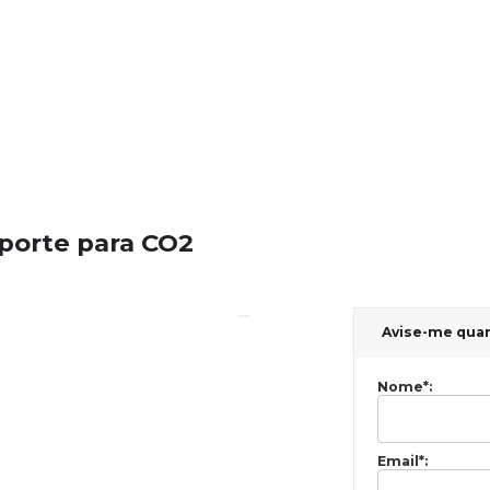
porte para CO2
Avise-me qua
Nome
*
:
Email
*
: