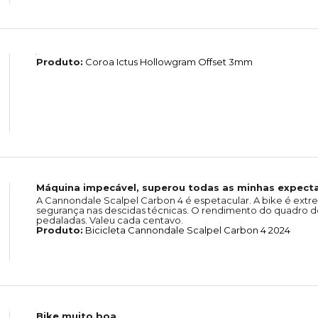
Produto:
Coroa Ictus Hollowgram Offset 3mm
Máquina impecável, superou todas as minhas expecta
A Cannondale Scalpel Carbon 4 é espetacular. A bike é extr
segurança nas descidas técnicas. O rendimento do quadro de
pedaladas. Valeu cada centavo.
Produto:
Bicicleta Cannondale Scalpel Carbon 4 2024
Bike muito boa