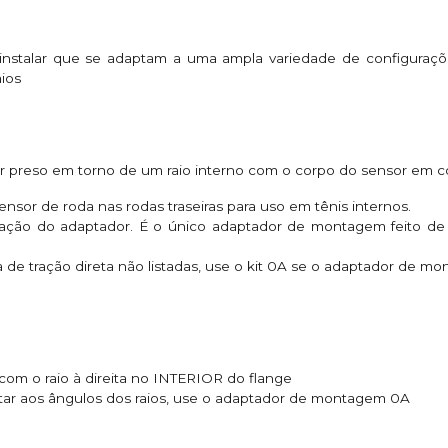
nstalar que se adaptam a uma ampla variedade de configuraç
ios
ser preso em torno de um raio interno com o corpo do sensor em 
sor de roda nas rodas traseiras para uso em tênis internos.
cação do adaptador. É o único adaptador de montagem feito de 
e tração direta não listadas, use o kit 0A se o adaptador de m
om o raio à direita no INTERIOR do flange
tar aos ângulos dos raios, use o adaptador de montagem 0A