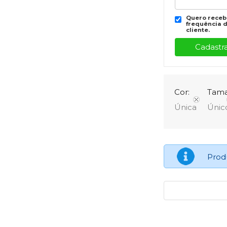
Quero recebe
frequência d
cliente.
Cor:
Tama
Única
Únic
Prod