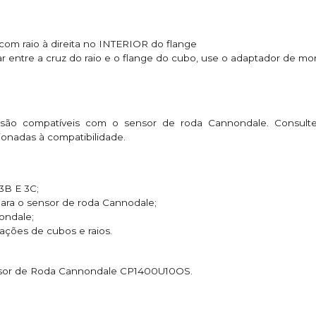
om raio à direita no INTERIOR do flange
r entre a cruz do raio e o flange do cubo, use o adaptador de 
 são compatíveis com o sensor de roda Cannondale. Consul
ionadas à compatibilidade.
 3B E 3C;
 para o sensor de roda Cannodale;
ondale;
ações de cubos e raios.
sor de Roda Cannondale CP1400U10OS.