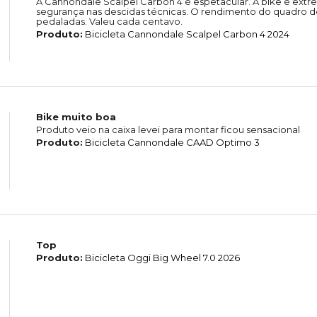
A Cannondale Scalpel Carbon 4 é espetacular. A bike é extr
segurança nas descidas técnicas. O rendimento do quadro de
pedaladas. Valeu cada centavo.
Produto:
Bicicleta Cannondale Scalpel Carbon 4 2024
Bike muito boa
Produto veio na caixa levei para montar ficou sensacional
Produto:
Bicicleta Cannondale CAAD Optimo 3
Top
Produto:
Bicicleta Oggi Big Wheel 7.0 2026