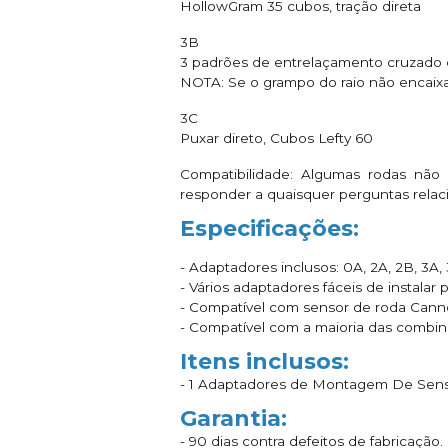
HollowGram 35 cubos, tração direta
3B
3 padrões de entrelaçamento cruzado c
NOTA: Se o grampo do raio não encaixa
3C
Puxar direto, Cubos Lefty 60
Compatibilidade: Algumas rodas não
responder a quaisquer perguntas relac
Especificações:
- Adaptadores inclusos: 0A, 2A, 2B, 3A,
- Vários adaptadores fáceis de instalar
- Compatível com sensor de roda Cann
- Compatível com a maioria das combin
Itens inclusos:
- 1 Adaptadores de Montagem De Sen
Garantia:
- 90 dias contra defeitos de fabricação.