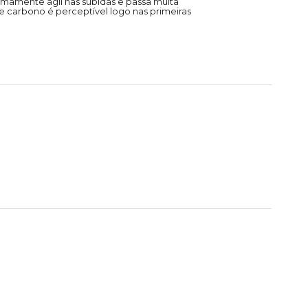
emamente ágil nas subidas e passa muita
 carbono é perceptível logo nas primeiras