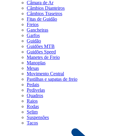
Câmara de Ar
Câmbios Dianteiros
Câmbios Traseiros
Fitas de Guidão
Freios
Gancheiras
Garfos
Guidão
Guidões MTB
Guidões Speed
Manetes de Freio
Manoplas
Mesas
Movimento Central
Pastilhas e sapatas de freio
Pedais
Pedivelas
Quadros
Raios
Rodas
Selim
Suspensões
Tacos