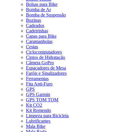
Bolsas para Bike
Bomba de Ar
Bomba de Suspensão
Buzinas
Cadeados
Cadeirinhas
Capas para Bike
Caramanholas
Cestas
Ciclocomputadores
Cintos de Hidratação
Câmera GoPro
Espaçadores de Mesa
Faróis e Sinalizadores
Ferramentas
Fita Anti-Furo
GPS
GPS Garmin
GPS TOM TOM
Kit CO2
Kit Remendo
Limpeza para Bicicleta
Lubrificantes
Mala Bike
Mala Roda