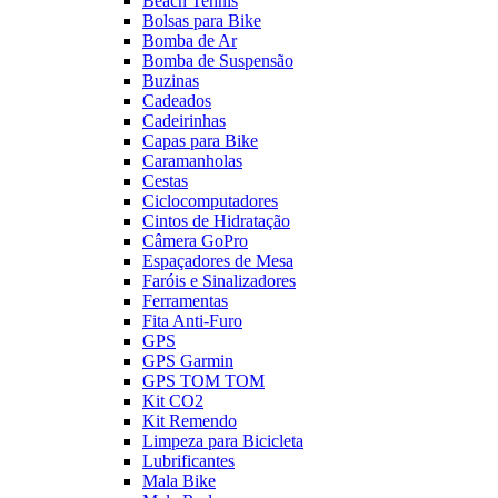
Beach Tennis
Bolsas para Bike
Bomba de Ar
Bomba de Suspensão
Buzinas
Cadeados
Cadeirinhas
Capas para Bike
Caramanholas
Cestas
Ciclocomputadores
Cintos de Hidratação
Câmera GoPro
Espaçadores de Mesa
Faróis e Sinalizadores
Ferramentas
Fita Anti-Furo
GPS
GPS Garmin
GPS TOM TOM
Kit CO2
Kit Remendo
Limpeza para Bicicleta
Lubrificantes
Mala Bike