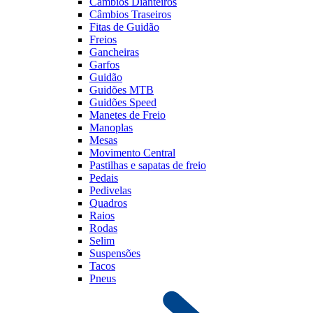
Câmbios Dianteiros
Câmbios Traseiros
Fitas de Guidão
Freios
Gancheiras
Garfos
Guidão
Guidões MTB
Guidões Speed
Manetes de Freio
Manoplas
Mesas
Movimento Central
Pastilhas e sapatas de freio
Pedais
Pedivelas
Quadros
Raios
Rodas
Selim
Suspensões
Tacos
Pneus