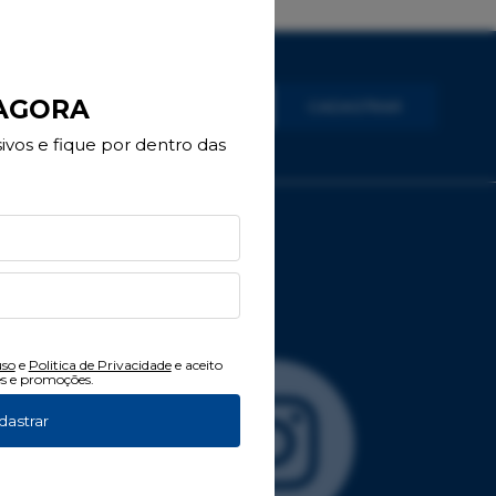
 AGORA
CADASTRAR
vos e fique por dentro das
uso
e
Politica de Privacidade
e aceito
s e promoções.
dastrar