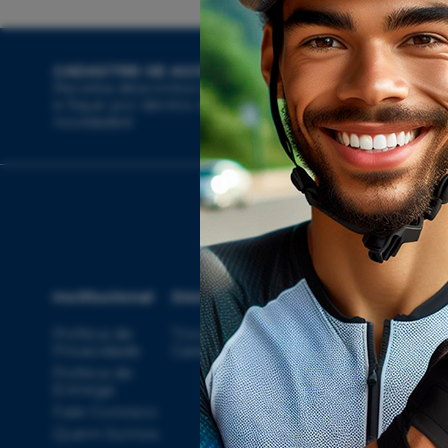
CADASTRE-SE AGORA
Receba descontos exclusivos
e fique por dentro das
novidades!
Institucional
Dúvidas
Compras
Ate
Política de
Troca, Devolução,
Meus
Privacidade
Garantia
Pedidos
Política de
Minha Conta
Entrega
Rastrear
Fale Conosco
Pedido
con
Quem Somos
Regulamento