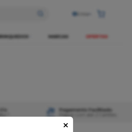
Entrar
RINQUEDOS
MARCAS
OFERTAS
21x
Pagamento Facilitado
ito *
Pague com até 2 Cartões
Popup