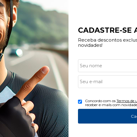
CADASTRE-SE
Receba descontos exclusi
novidades!
ndimento
Redes Sociais
Concordo com os
Termos de 
(16) 3013-0959
receber e-mails com novidade
(16) 3623-6100
Ca
tato@bikecenterribeirao.com.br