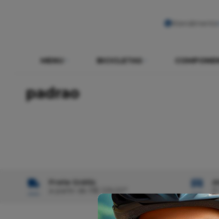
Atendimento
MENU
BICICLETAS
COMPONE
padrao
Frete Grátis
A
a partir de R$ 129,00*
À