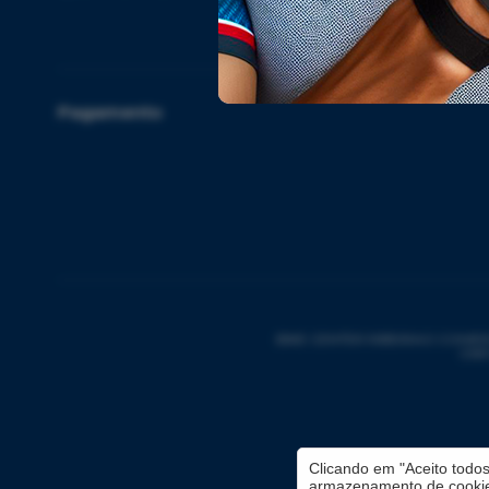
18x
Pagamento
BIKE CENTER RIBEIRAO COMERCIO 
CNPJ
Clicando em "Aceito todo
armazenamento de cookies