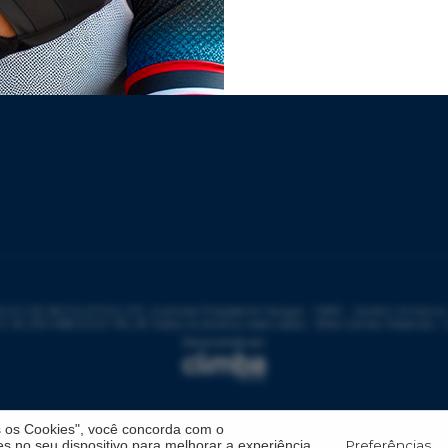
DE BICICLETAS LTD, Avenida Presidente Vargas - 1083 - Jardim América - 
: 59.299.958/0001-78 | © Todos os direitos reservados - Bike Center Ribeirão -
s os Cookies", você concorda com o
Preferências
 no seu dispositivo para melhorar a experiência