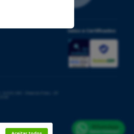
Selos e Certificados
14020-260 - Ribeirão Preto - SP
 2026
Aceitar todos