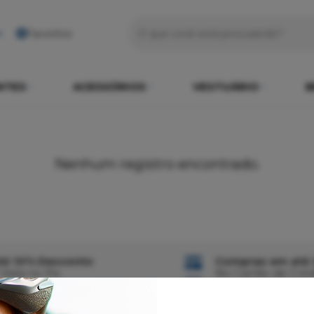
Favoritos
NTES
ACESSÓRIOS
VESTUÁRIO
B
Nenhum registro encontrado.
té 10% Desconto
Compras em até 
 Vista no Pix
No Cartão de Créd