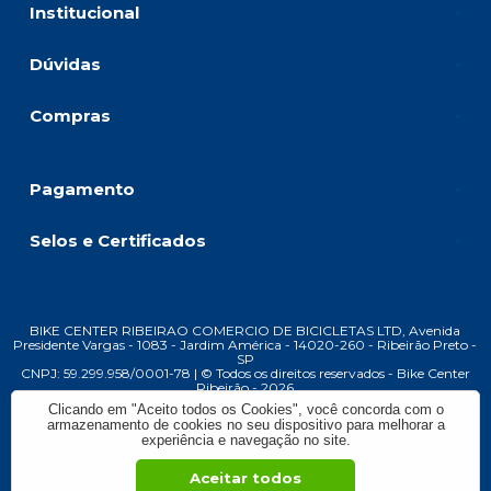
Institucional
Dúvidas
Compras
Pagamento
Selos e Certificados
BIKE CENTER RIBEIRAO COMERCIO DE BICICLETAS LTD, Avenida
Presidente Vargas - 1083 - Jardim América - 14020-260 - Ribeirão Preto -
SP
CNPJ: 59.299.958/0001-78 | © Todos os direitos reservados - Bike Center
Ribeirão - 2026
Clicando em "Aceito todos os Cookies", você concorda com o
armazenamento de cookies no seu dispositivo para melhorar a
experiência e navegação no site.
Aceitar todos