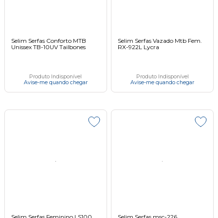
Selim Serfas Conforto MTB
Selim Serfas Vazado Mtb Fem.
Unissex TB-10UV Tailbones
RX-922L Lycra
Produto Indisponível
Produto Indisponível
Avise-me quando chegar
Avise-me quando chegar
Selim Serfas Feminino LS100
Selim Serfas msc-226