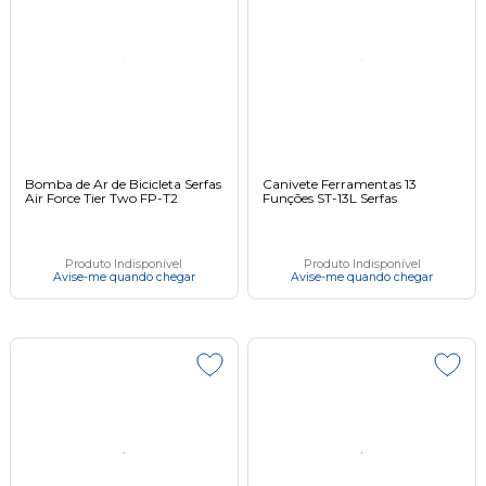
Bomba de Ar de Bicicleta Serfas
Canivete Ferramentas 13
Air Force Tier Two FP-T2
Funções ST-13L Serfas
Produto Indisponível
Produto Indisponível
Avise-me quando chegar
Avise-me quando chegar