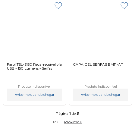
Farol TSL-S150 Recarregável via
CAPA GEL SERFAS BMP-AT
USB - 150 Lumens - Serfas
Produto Indisponível
Produto Indisponível
Avise-me quando chegar
Avise-me quando chegar
Página
1
de
3
1
2
3
Próxima >