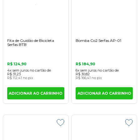
Fita de Guidão de Bicicleta
Bomba Co2 Serfas AP-01
Serfas BTB
R$ 124,90
R$ 184,90
4x
sem juros
no cartão
de
6x
sem juros
no cartão
de
R$ 31,23
R$ 30,82
R$ 112,41
no pix
R$ 166,41
no pix
ADICIONAR AO CARRINHO
ADICIONAR AO CARRINHO