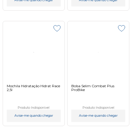
Avise-me quando chegar
Avise-me quando chegar
Mochila Hidratação Hidrat Race
Bolsa Selim Combat Plus
2,5l
ProBike
Produto Indisponível
Produto Indisponível
Avise-me quando chegar
Avise-me quando chegar