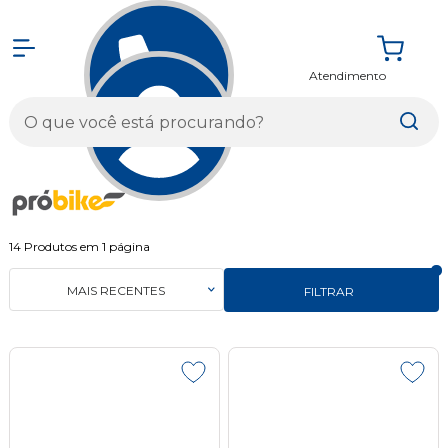
Atendimento
Entrar
14
Produtos em
1
página
MAIS RECENTES
FILTRAR