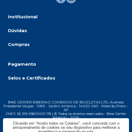
Institucional
Dúvidas
Compras
Pagamento
Selos e Certificados
BIKE CENTER RIBEIRAO COMERCIO DE BICICLETAS LTD, Avenida
Presidente Vargas - 1083 - Jardim América - 14020-260 - Ribeirão Preto -
SP
CNPJ: 59.299.958/0001-78 | © Todos os direitos reservados - Bike Center
Ribeirão - 2026
Clicando em "Aceito todos os Cookies", você concorda com o
armazenamento de cookies no seu dispositivo para melhorar a
experiência e navegação no site.