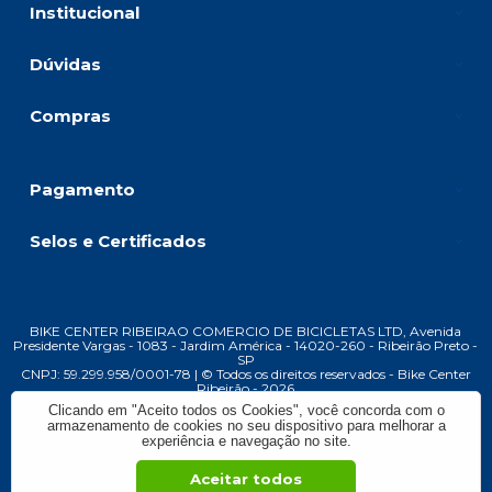
Institucional
Dúvidas
Compras
Pagamento
Selos e Certificados
BIKE CENTER RIBEIRAO COMERCIO DE BICICLETAS LTD, Avenida
Presidente Vargas - 1083 - Jardim América - 14020-260 - Ribeirão Preto -
SP
CNPJ: 59.299.958/0001-78 | © Todos os direitos reservados - Bike Center
Ribeirão - 2026
Clicando em "Aceito todos os Cookies", você concorda com o
armazenamento de cookies no seu dispositivo para melhorar a
experiência e navegação no site.
Aceitar todos