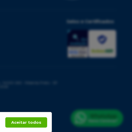
Selos e Certificados
14020-260 - Ribeirão Preto - SP
 2026
Aceitar todos