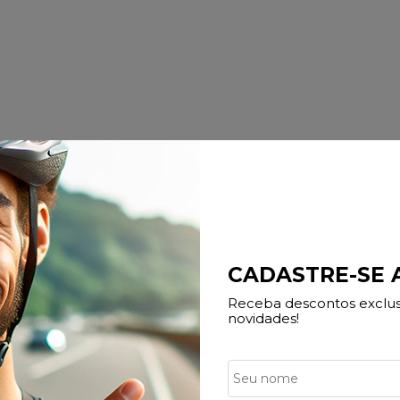
CADASTRE-SE
Receba descontos exclusi
té 10% Desconto
Compras em até 
novidades!
 Vista no Pix
No Cartão de Créd