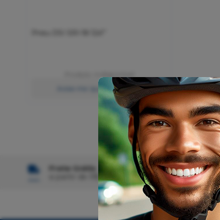
Pneu DSI SRI-18 12x1’’
Produto Indisponível
Avise-me quando chegar
Frete Grátis
A
a partir de R$ 129,00*
À