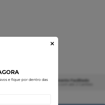
Popup
 AGORA
vos e fique por dentro das
21x
Pagamento Facilitado
ito *
Pague com até 2 Cartões