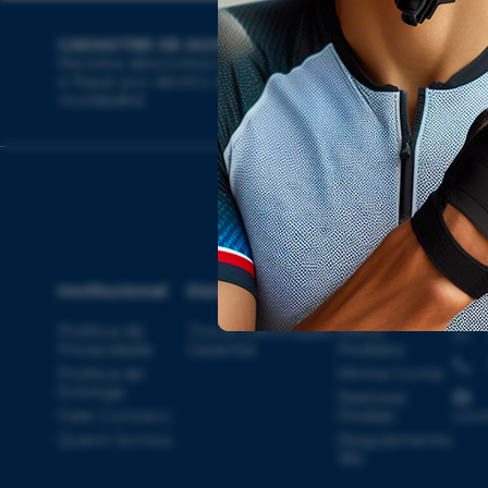
CADASTRE-SE AGORA
Receba descontos exclusivos
e fique por dentro das
novidades!
Institucional
Dúvidas
Compras
Ate
Política de
Troca, Devolução,
Meus
Privacidade
Garantia
Pedidos
Política de
Minha Conta
Entrega
Rastrear
Fale Conosco
Pedido
con
Quem Somos
Regulamento
18x