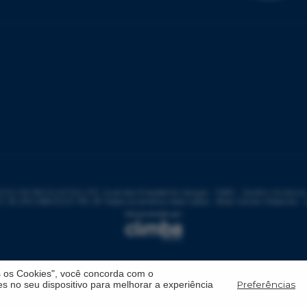
DE BICICLETAS LTD, Avenida Presidente Vargas - 1083 - Jardim América - 
: 59.299.958/0001-78 | © Todos os direitos reservados - Bike Center Ribeirão -
s os Cookies", você concorda com o
Preferências
 no seu dispositivo para melhorar a experiência