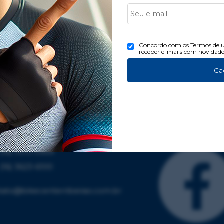
Concordo com os
Termos de 
receber e-mails com novidade
Ca
ndimento
Redes Sociais
(16) 3013-0959
(16) 3623-6100
tato@bikecenterribeirao.com.br