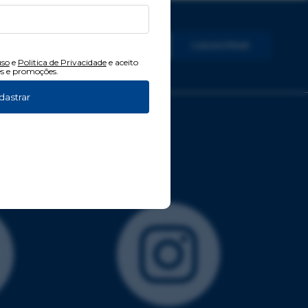
CADASTRAR
uso
e
Politica de Privacidade
e aceito
s e promoções.
dastrar