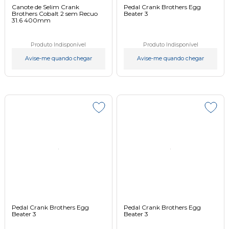
Canote de Selim Crank
Pedal Crank Brothers Egg
Brothers Cobalt 2 sem Recuo
Beater 3
31.6 400mm
Produto Indisponível
Produto Indisponível
Avise-me quando chegar
Avise-me quando chegar
Pedal Crank Brothers Egg
Pedal Crank Brothers Egg
Beater 3
Beater 3