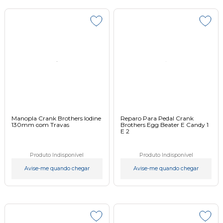
Manopla Crank Brothers Iodine
Reparo Para Pedal Crank
130mm com Travas
Brothers Egg Beater E Candy 1
E 2
Produto Indisponível
Produto Indisponível
Avise-me quando chegar
Avise-me quando chegar