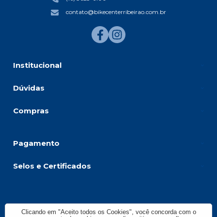
contato@bikecenterribeirao.com.br
Institucional
Dúvidas
Compras
Pagamento
Selos e Certificados
BIKE CENTER RIBEIRAO COMERCIO DE BICICLETAS LTD, Avenida
Presidente Vargas - 1083 - Jardim América - 14020-260 - Ribeirão Preto -
Clicando em "Aceito todos os Cookies", você concorda com o