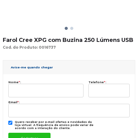
Farol Cree XPG com Buzina 250 Lúmens USB
Cod. do Produto: 0016737
Avise-me quando chegar
Nome
*
:
Telefone
*
:
Email
*
:
Quero receber por e-mail ofertas e novidades da
loja virtual. A frequência de envios pode variar de
acordo com a interação do cliente.