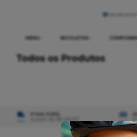
Atendimento
MENU
BICICLETAS
COMPONE
Todos os Produtos
Frete Grátis
A
a partir de R$ 129,00*
À