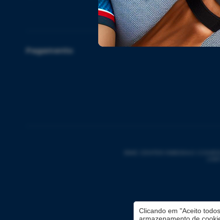
18x
Pagamento
BIKE CENTER RIBEIRAO COMERCIO 
CNPJ
Clicando em "Aceito todo
armazenamento de cookies