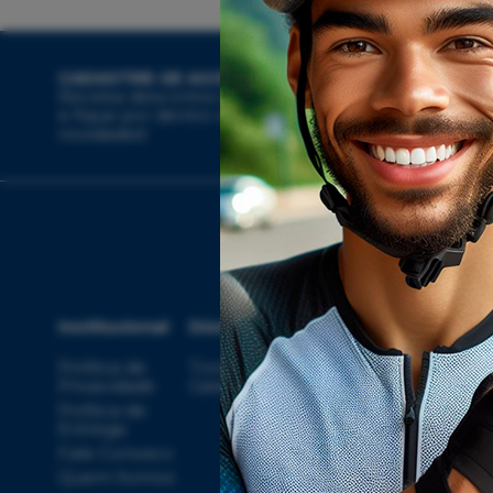
CADASTRE-SE AGORA
Receba descontos exclusivos
e fique por dentro das
novidades!
Institucional
Dúvidas
Compras
Ate
Política de
Troca, Devolução,
Meus
Privacidade
Garantia
Pedidos
Política de
Minha Conta
Entrega
Rastrear
Fale Conosco
Pedido
con
Quem Somos
Regulamento