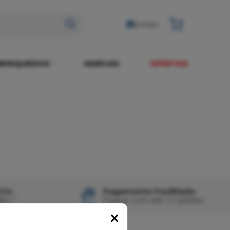
Entrar
RINQUEDOS
MARCAS
OFERTAS
21x
Pagamento Facilitado
ito *
Pague com até 2 Cartões
Popup