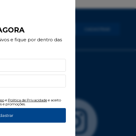
 AGORA
CADASTRAR
vos e fique por dentro das
uso
e
Politica de Privacidade
e aceito
s e promoções.
dastrar