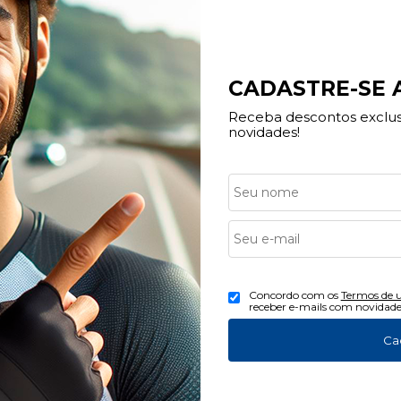
CADASTRE-SE
Receba descontos exclusi
novidades!
ndimento
Redes Sociais
Concordo com os
Termos de 
(16) 3013-0959
receber e-mails com novidade
(16) 3623-6100
Ca
tato@bikecenterribeirao.com.br