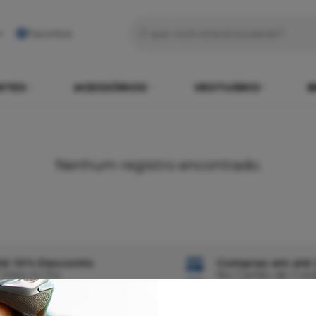
Favoritos
NTES
ACESSÓRIOS
VESTUÁRIO
B
Nenhum registro encontrado.
té 10% Desconto
Compras em até 
 Vista no Pix
No Cartão de Créd