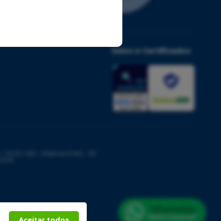
Selos e Certificados
14020-260 - Ribeirão Preto - SP
 2026
Aceitar todos