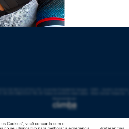
DE BICICLETAS LTD, Avenida Presidente Vargas - 1083 - Jardim América - 
: 59.299.958/0001-78 | © Todos os direitos reservados - Bike Center Ribeirão -
s os Cookies", você concorda com o
Preferências
 no seu dispositivo para melhorar a experiência