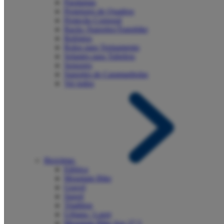
Paralamas
Protetores de Quadros
Proteção Corporal
Racks /Suportes/Transbike
Relógios
Rolos para Treinamento
Selantes para Tubeless
Sensores
Suportes de Caramanholas
Ver todos
Bicicletas
Elétrica
Mountain Bike
Gravel
Speed
Triathlon
Urbana / Lazer
Mountain Bike Aro 27,5