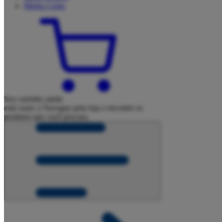
Minha
Conta
Seu carrinho ainda
está vazio :(
Navegue pela loja e encontre os
produtos que você procura.