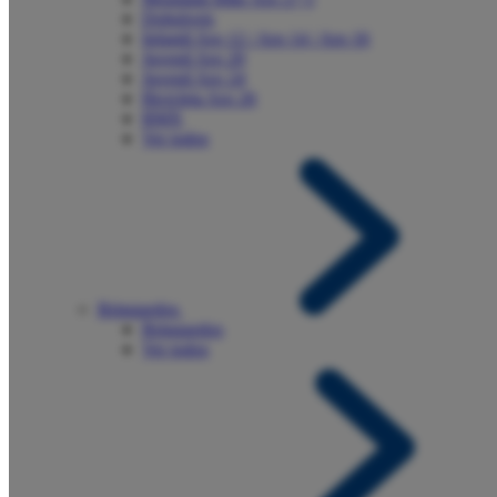
Dobráveis
Infantil Aro 12 / Aro 14 / Aro 16
Juvenil Aro 20
Juvenil Aro 24
Bicicleta Aro 26
BMX
Ver todos
Brinquedos
Brinquedos
Ver todos