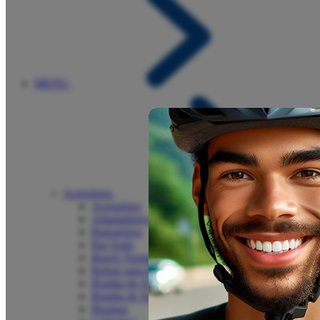
MENU
Acessórios
Acessórios
Adaptadores e Válvulas
Bagageiros
Bar Ends
Beach Tennis
Bolsas para Bike
Bomba de Ar
Bomba de Suspensão
Buzinas