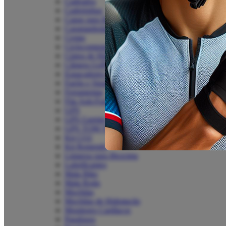
Cadeados
Cadeirinhas
Capas para Bike
Caramanholas
Cestas
Ciclocomputadores
Cintos de Hidratação
Câmera GoPro
Espaçadores de Mesa
Faróis e Sinalizadores
Ferramentas
Fita Anti-Furo
GPS
GPS Garmin
GPS TOM TOM
Kit CO2
Kit Remendo
Limpeza para Bicicleta
Lubrificantes
Mala Bike
Mala Roda
Mochilas
Mochilas de Hidratação
Monitores Cardíacos
Parafusos