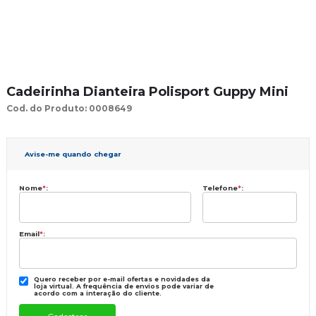
Cadeirinha Dianteira Polisport Guppy Mini
Cod. do Produto: 0008649
Avise-me quando chegar
Nome
*
:
Telefone
*
:
Email
*
:
Quero receber por e-mail ofertas e novidades da
loja virtual. A frequência de envios pode variar de
acordo com a interação do cliente.