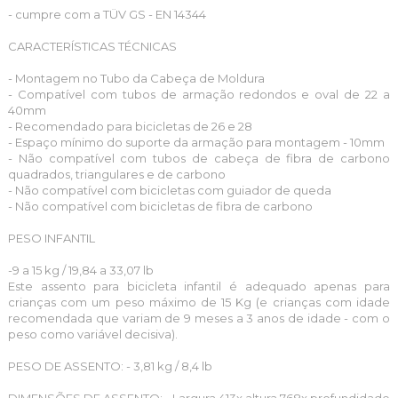
- cumpre com a TÜV GS - EN 14344
CARACTERÍSTICAS TÉCNICAS
- Montagem no Tubo da Cabeça de Moldura
- Compatível com tubos de armação redondos e oval de 22 a
40mm
- Recomendado para bicicletas de 26 e 28
- Espaço mínimo do suporte da armação para montagem - 10mm
- Não compatível com tubos de cabeça de fibra de carbono
quadrados, triangulares e de carbono
- Não compatível com bicicletas com guiador de queda
- Não compatível com bicicletas de fibra de carbono
PESO INFANTIL
-9 a 15 kg / 19,84 a 33,07 lb
Este assento para bicicleta infantil é adequado apenas para
crianças com um peso máximo de 15 Kg (e crianças com idade
recomendada que variam de 9 meses a 3 anos de idade - com o
peso como variável decisiva).
PESO
DE ASSENTO: - 3,81 kg / 8,4 lb