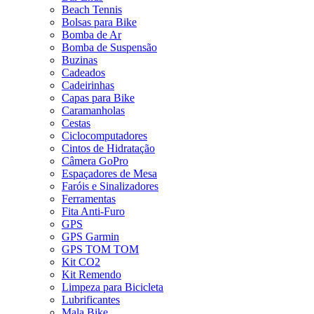
Beach Tennis
Bolsas para Bike
Bomba de Ar
Bomba de Suspensão
Buzinas
Cadeados
Cadeirinhas
Capas para Bike
Caramanholas
Cestas
Ciclocomputadores
Cintos de Hidratação
Câmera GoPro
Espaçadores de Mesa
Faróis e Sinalizadores
Ferramentas
Fita Anti-Furo
GPS
GPS Garmin
GPS TOM TOM
Kit CO2
Kit Remendo
Limpeza para Bicicleta
Lubrificantes
Mala Bike