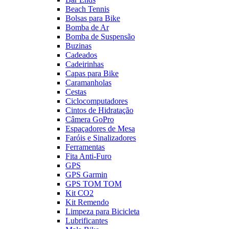
Beach Tennis
Bolsas para Bike
Bomba de Ar
Bomba de Suspensão
Buzinas
Cadeados
Cadeirinhas
Capas para Bike
Caramanholas
Cestas
Ciclocomputadores
Cintos de Hidratação
Câmera GoPro
Espaçadores de Mesa
Faróis e Sinalizadores
Ferramentas
Fita Anti-Furo
GPS
GPS Garmin
GPS TOM TOM
Kit CO2
Kit Remendo
Limpeza para Bicicleta
Lubrificantes