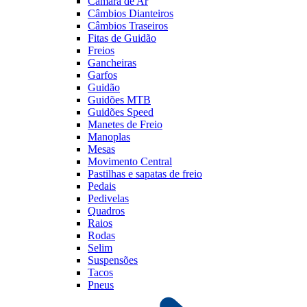
Câmara de Ar
Câmbios Dianteiros
Câmbios Traseiros
Fitas de Guidão
Freios
Gancheiras
Garfos
Guidão
Guidões MTB
Guidões Speed
Manetes de Freio
Manoplas
Mesas
Movimento Central
Pastilhas e sapatas de freio
Pedais
Pedivelas
Quadros
Raios
Rodas
Selim
Suspensões
Tacos
Pneus