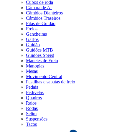
Cubos de roda
Câmara de Ar
Câmbios Dianteiros
Câmbios Traseiros
Fitas de Guidão
Freios
Gancheiras
Garfos
Guidão
Guidões MTB
Guidões Speed
Manetes de Freio
Manoplas
Mesas
Movimento Central
Pastilhas e sapatas de freio
Pedais
Pedivelas
Quadros
Raios
Rodas
Selim
Suspensões
Tacos