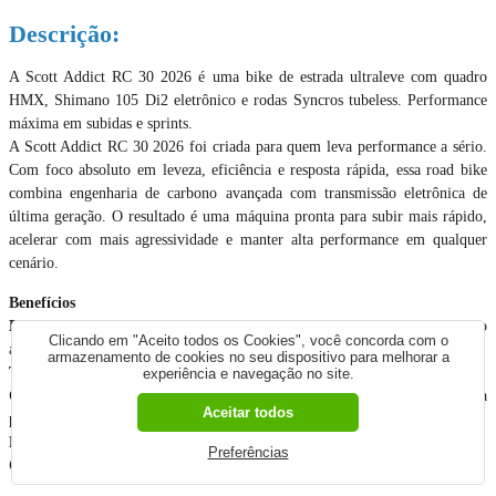
Descrição:
A Scott Addict RC 30 2026 é uma bike de estrada ultraleve com quadro
HMX, Shimano 105 Di2 eletrônico e rodas Syncros tubeless. Performance
máxima em subidas e sprints.
A Scott Addict RC 30 2026 foi criada para quem leva performance a sério.
Com foco absoluto em leveza, eficiência e resposta rápida, essa road bike
combina engenharia de carbono avançada com transmissão eletrônica de
última geração. O resultado é uma máquina pronta para subir mais rápido,
acelerar com mais agressividade e manter alta performance em qualquer
cenário.
Benefícios
Extremamente leve
: redução de até 300g no quadro em relação à geração
Clicando em "Aceito todos os Cookies", você concorda com o
anterior
armazenamento de cookies no seu dispositivo para melhorar a
Trocas eletrônicas precisas
e instantâneas com Shimano 105 Di2
experiência e navegação no site.
Geometria moderna e responsiva
, ideal para competição e alta
Aceitar todos
performance
Mais conforto em longas distâncias
com maior flexibilidade do conjunto
Preferências
Compatível com pneus mais largos
(até 34mm) para maior versatilidade