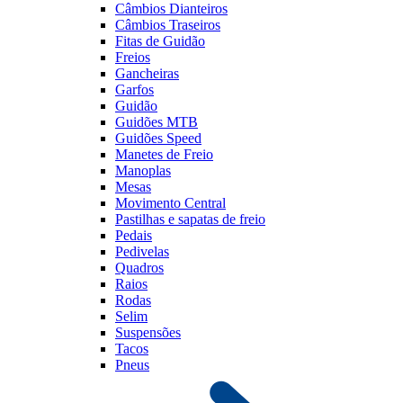
Câmbios Dianteiros
Câmbios Traseiros
Fitas de Guidão
Freios
Gancheiras
Garfos
Guidão
Guidões MTB
Guidões Speed
Manetes de Freio
Manoplas
Mesas
Movimento Central
Pastilhas e sapatas de freio
Pedais
Pedivelas
Quadros
Raios
Rodas
Selim
Suspensões
Tacos
Pneus