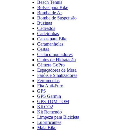
Beach Tennis
Bolsas para Bike
Bomba de Ar
Bomba de Suspensão
Buzinas
Cadeados
Cadeirinhas
Capas para Bike
Caramanholas
Cestas
Ciclocomputadores
Cintos de Hidratação
Câmera GoPro
Espaçadores de Mesa
Faróis e Sinalizadores
Ferramentas
Fita Anti-Furo
GPS
GPS Garmin
GPS TOM TOM
Kit CO2
Kit Remendo
Limpeza para Bicicleta
Lubrificantes
Mala Bike