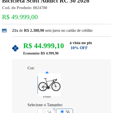
Bicicleta Scott Addict RC 30 2026
Cod. do Produto: 0024780
R$ 49.999,00
21x
de
R$ 2.380,90
sem juros no cartão de crédito
à vista no pix
R$ 44.999,10
10% OFF
Economize
R$ 4.999,90
Cor:
Preto
Selecione o Tamanho:
54
56