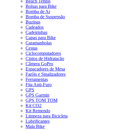
Beach Tennis
Bolsas para Bike
Bomba de Ar
Bomba de Suspensão
Buzinas
Cadeados
Cadeirinhas
Capas para Bike
Caramanholas
Cestas
Ciclocomputadores
Cintos de Hidratação
Câmera GoPro
Espaçadores de Mesa
Faróis e Sinalizadores
Ferramentas
Fita Anti-Furo
GPS
GPS Garmin
GPS TOM TOM
Kit CO2
Kit Remendo
Limpeza para Bicicleta
Lubrificantes
Mala Bike