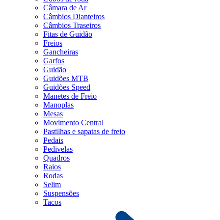
Câmara de Ar
Câmbios Dianteiros
Câmbios Traseiros
Fitas de Guidão
Freios
Gancheiras
Garfos
Guidão
Guidões MTB
Guidões Speed
Manetes de Freio
Manoplas
Mesas
Movimento Central
Pastilhas e sapatas de freio
Pedais
Pedivelas
Quadros
Raios
Rodas
Selim
Suspensões
Tacos