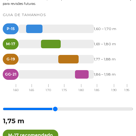
para revisões futuras.
GUIA DE TAMANHOS
P-15
1,60 – 1,70 m
M-17
1,69 – 1,80 m
G-19
1,77 – 1,88 m
GG-21
1,86 – 1,98 m
1.60
1.65
1.70
1.75
1.80
1.85
1.90
1.95
1,75 m
M-17 recomendado