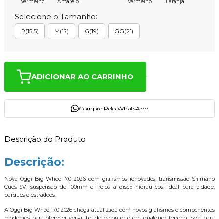
Vermelho
Amarelo
Vermelho
Laranja
Selecione o Tamanho:
P(15,5)
M(17)
G(19)
GG(21)
ADICIONAR AO CARRINHO
Compre Pelo WhatsApp
Descrição do Produto
Descrição:
Nova Oggi Big Wheel 7.0 2026 com grafismos renovados, transmissão Shimano
Cues 9V, suspensão de 100mm e freios a disco hidráulicos. Ideal para cidade,
parques e estradões.
A Oggi Big Wheel 7.0 2026 chega atualizada com novos grafismos e componentes
modernos para oferecer versatilidade e conforto em qualquer terreno. Seja para