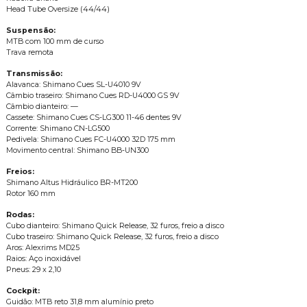
Head Tube Oversize (44/44)
Suspensão:
MTB com 100 mm de curso
Trava remota
Transmissão:
Alavanca: Shimano Cues SL-U4010 9V
Câmbio traseiro: Shimano Cues RD-U4000 GS 9V
Câmbio dianteiro: —
Cassete: Shimano Cues CS-LG300 11-46 dentes 9V
Corrente: Shimano CN-LG500
Pedivela: Shimano Cues FC-U4000 32D 175 mm
Movimento central: Shimano BB-UN300
Freios:
Shimano Altus Hidráulico BR-MT200
Rotor 160 mm
Rodas:
Cubo dianteiro: Shimano Quick Release, 32 furos, freio a disco
Cubo traseiro: Shimano Quick Release, 32 furos, freio a disco
Aros: Alexrims MD25
Raios: Aço inoxidável
Pneus: 29 x 2,10
Cockpit:
Guidão: MTB reto 31,8 mm alumínio preto