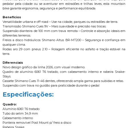
pedalar pela cidade ou se aventurar em estradões e trilhas leves, esta mountain
bike garante ergonomia, segurança e performance equilibrada.
Benefícios
Versatilidade urbana e off-road – Use na cidade, parques ou estradões de terra.
Transmissão Shimano Cues 9V – Mais suavidade e precisão nas trocas.
Suspensão dianteira de 100 mm com trava remota – Controle e absorção ideais em
diferentes terrenos.
Freios a disco hidráulicos Shimano Altus BR-MT200 – Segurança e confiança em
qualquer clima.
Rodas aro 29 com pneus 2.10 – Rolagem eficiente no asfalto e tração estável na
terra.
Diferenciais
Novo design gráfico da linha 2026, com visual moderno.
Quadro de alumínio 6061 T6 tratado, com cabeamento interno e rabeira Snake-
Stays.
Cassete Shimano Cues 11-46 dentes, oferecendo ampla gama para subidas e retas.
Suspensão com trava no guidão para praticidade durante o pedal
Especificações:
Quadro:
Alumínio 6061 T6 tratado
Tubo do selim 34,9 mm
Cabeamento interno
Ponteira removível Post Mount p/ freio a disco
Rabeira Snake