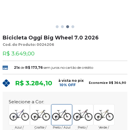
Bicicleta Oggi Big Wheel 7.0 2026
Cod. do Produto: 0024206
R$ 3.649,00
21x
de
R$ 173,76
sem juros no cartão de crédito
à vista no pix
R$ 3.284,10
Economize
R$ 364,90
10% OFF
Selecione a Cor:
Azul /
Grafite /
Preto / Azul
Preto /
Verde /