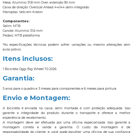
Mesa: Alumínio 31,8 mm Over, extensão 90 mm
Caixa de direção: Oversize Ahead 44/44 semi-integrado
Manoplas: Velo em Kraton
Componentes:
Selim: MTB
Canote: Alumínio 31,6 mm
Pedais: MTB plataforma
*As especificações técnicas podem sofrer variações ou mesmo alterações sem
aviso prévio.
Itens inclusos:
1 Bicicleta Oggi Big Wheel 7.0 2026
Garantia:
5 anos para o quadro e 3 meses para componentes e 6 meses para pintura
Envio e Montagem:
A bicicleta é enviada na caixa, semi montada e com proteção adequada. Isso
garante a integridade do produto durante o transporte e oferece a melhor
experiência de recebimento.
A montagem deve ser efetuada por uma oficina especializada. Isso garante a
montagem correta e valida a garantia. O custo da montagem é de
responsabilidade do cliente, e você pode escolher uma oficina de sua confiança