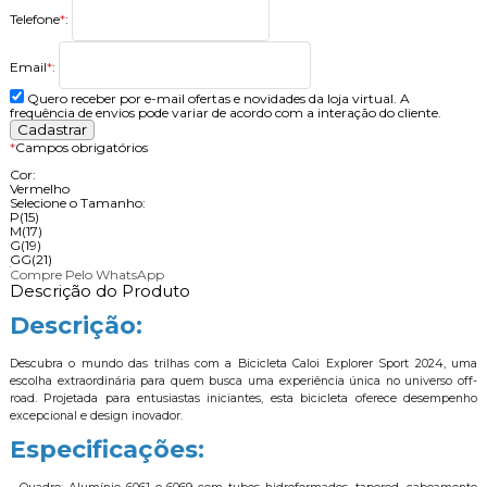
Telefone
*
:
Email
*
:
Quero receber por e-mail ofertas e novidades da loja virtual. A
frequência de envios pode variar de acordo com a interação do cliente.
*
Campos obrigatórios
Cor:
Vermelho
Selecione o Tamanho:
P(15)
M(17)
G(19)
GG(21)
Compre Pelo WhatsApp
Descrição do Produto
Descrição:
Descubra o mundo das trilhas com a Bicicleta Caloi Explorer Sport 2024, uma
escolha extraordinária para quem busca uma experiência única no universo off-
road. Projetada para entusiastas iniciantes, esta bicicleta oferece desempenho
excepcional e design inovador.
Especificações: