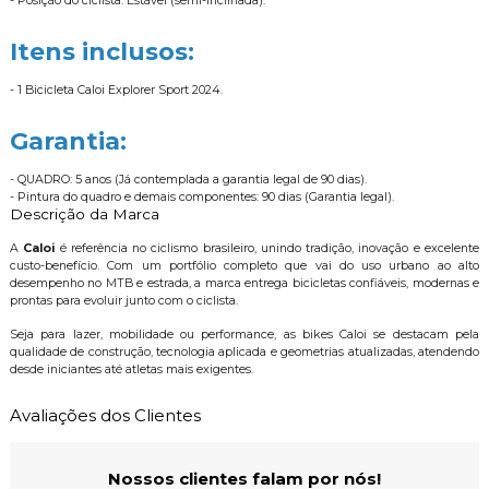
- Posição do ciclista: Estável (semi-inclinada).
Itens inclusos:
- 1 Bicicleta Caloi Explorer Sport 2024.
Garantia:
- QUADRO: 5 anos (Já contemplada a garantia legal de 90 dias).
- Pintura do quadro e demais componentes: 90 dias (Garantia legal).
Descrição da Marca
A
Caloi
é referência no ciclismo brasileiro, unindo tradição, inovação e excelente
custo-benefício. Com um portfólio completo que vai do uso urbano ao alto
desempenho no MTB e estrada, a marca entrega bicicletas confiáveis, modernas e
prontas para evoluir junto com o ciclista.
Seja para lazer, mobilidade ou performance, as bikes Caloi se destacam pela
qualidade de construção, tecnologia aplicada e geometrias atualizadas, atendendo
desde iniciantes até atletas mais exigentes.
Avaliações dos Clientes
Nossos clientes falam por nós!