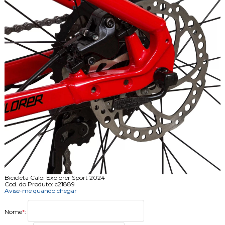
Bicicleta Caloi Explorer Sport 2024
Cod. do Produto: c21889
Avise-me quando chegar
Nome
*
: