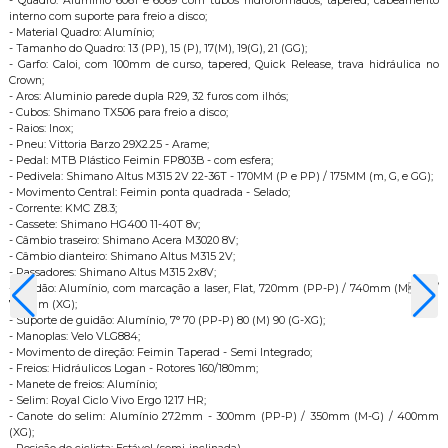
- Quadro: Alumínio 6061 e 6069 com tubos hidroformados, tapered, cabeamento
interno com suporte para freio a disco;
- Material Quadro: Alumínio;
- Tamanho do Quadro: 13 (PP), 15 (P), 17(M), 19(G), 21 (GG);
- Garfo: Caloi, com 100mm de curso, tapered, Quick Release, trava hidráulica no
Crown;
- Aros: Aluminio parede dupla R29, 32 furos com ilhós;
- Cubos: Shimano TX506 para freio a disco;
- Raios: Inox;
- Pneu: Vittoria Barzo 29X2.25 - Arame;
- Pedal: MTB Plástico Feimin FP803B - com esfera;
- Pedivela: Shimano Altus M315 2V 22-36T - 170MM (P e PP) / 175MM (m, G, e GG);
- Movimento Central: Feimin ponta quadrada - Selado;
- Corrente: KMC Z8.3;
- Cassete: Shimano HG400 11-40T 8v;
- Câmbio traseiro: Shimano Acera M3020 8V;
- Câmbio dianteiro: Shimano Altus M315 2V;
- Passadores: Shimano Altus M315 2x8V;
- Guidão: Alumínio, com marcação a laser, Flat, 720mm (PP-P) / 740mm (MG) /
760mm (XG);
- Suporte de guidão: Alumínio, 7° 70 (PP-P) 80 (M) 90 (G-XG);
- Manoplas: Velo VLG884;
- Movimento de direção: Feimin Taperad - Semi Integrado;
- Freios: Hidráulicos Logan - Rotores 160/180mm;
- Manete de freios: Alumínio;
- Selim: Royal Ciclo Vivo Ergo 1217 HR;
- Canote do selim: Alumínio 27.2mm - 300mm (PP-P) / 350mm (M-G) / 400mm
(XG);