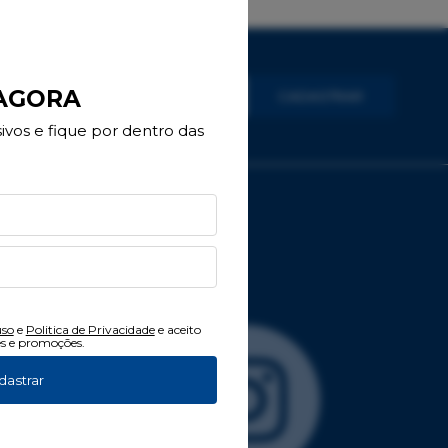
 AGORA
CADASTRAR
vos e fique por dentro das
uso
e
Politica de Privacidade
e aceito
s e promoções.
dastrar