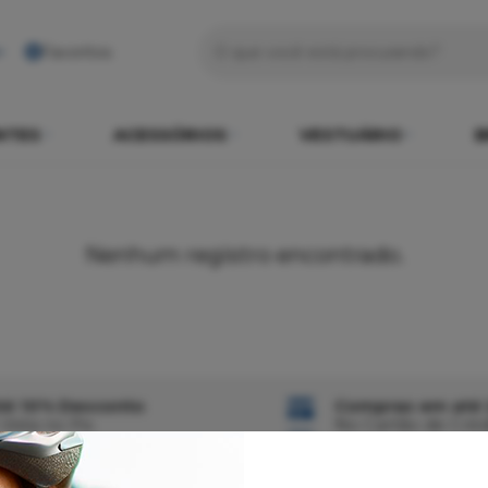
Favoritos
NTES
ACESSÓRIOS
VESTUÁRIO
B
Nenhum registro encontrado.
té 10% Desconto
Compras em até 
 Vista no Pix
No Cartão de Créd