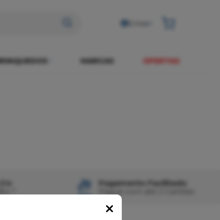
Entrar
RINQUEDOS
MARCAS
OFERTAS
21x
Pagamento Facilitado
ito *
Pague com até 2 Cartões
Popup