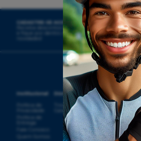
CADASTRE-SE AGORA
Receba descontos exclusivos
e fique por dentro das
novidades!
Institucional
Dúvidas
Compras
Ate
Política de
Troca, Devolução,
Meus
Privacidade
Garantia
Pedidos
Política de
Minha Conta
Entrega
Rastrear
Fale Conosco
Pedido
con
Quem Somos
Regulamento