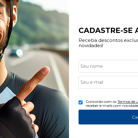
CADASTRE-SE
Receba descontos exclusi
novidades!
ndimento
Redes Sociais
Concordo com os
Termos de 
(16) 3013-0959
receber e-mails com novidade
(16) 3623-6100
Ca
tato@bikecenterribeirao.com.br