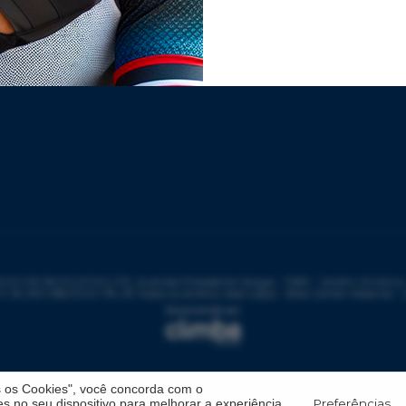
DE BICICLETAS LTD, Avenida Presidente Vargas - 1083 - Jardim América - 
: 59.299.958/0001-78 | © Todos os direitos reservados - Bike Center Ribeirão -
s os Cookies", você concorda com o
Preferências
 no seu dispositivo para melhorar a experiência