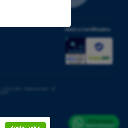
Selos e Certificados
14020-260 - Ribeirão Preto - SP
 2026
Aceitar todos