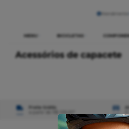
Atendimento
MENU
BICICLETAS
COMPONE
Acessórios de capacete
Frete Grátis
A
a partir de R$ 129,00*
À