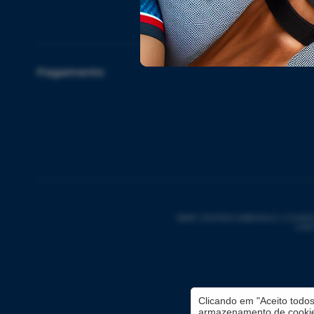
18x
Pagamento
BIKE CENTER RIBEIRAO COMERCIO 
CNPJ
Clicando em "Aceito todo
armazenamento de cookies