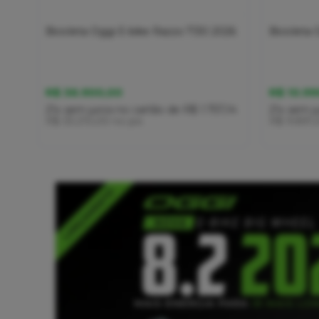
Bicicleta Oggi E-bike Razzo T130 2026
Bicicleta
R$ 36.900,00
R$ 10.99
21x
sem juros
no cartão
de
R$ 1.757,14
21x
sem j
R$ 33.210,00
no pix
R$ 9.891