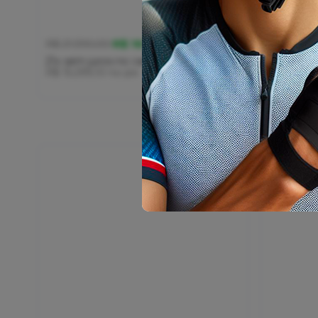
R$ 16.999,00
R$ 21.390,00
R$ 29.99
21x
sem juros
no cartão
de
R$ 809,48
21x
sem j
R$ 15.299,10
no pix
R$ 24.29