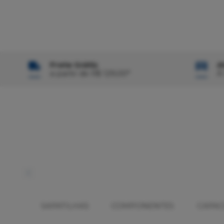
Frete Grátis
A
a partir de R$ 129,00*
À
SAPATILHAS
COMPONENTES
CAPAC