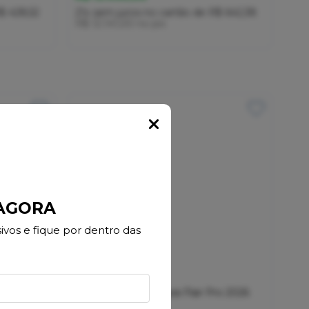
$ 428,52
21x
sem juros
no cartão
de
R$ 642,38
R$ 12.141,00
no pix
Popup
 AGORA
vos e fique por dentro das
i2 2026
Bicicleta Oggi Cattura Flair Pro 2026