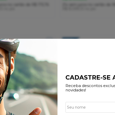
uros
no cartão
de
R$ 173,76
21x
sem juros
no cartão
de
R
10
no pix
R$ 8.099,10
no pix
22%
OFF
CADASTRE-SE
Receba descontos exclusi
novidades!
 Oggi Cattura Pro XT/Deore
Bicicleta Oggi Agile Pro XT D
o Limitada 2026