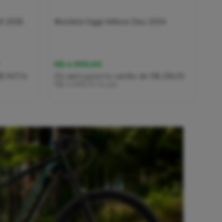
00 2025
Bicicleta Oggi Velloce Disc 2024
R$ 4.999,00
$ 947,14
21x
sem juros
no cartão
de
R$ 238,05
R$ 4.499,10
no pix