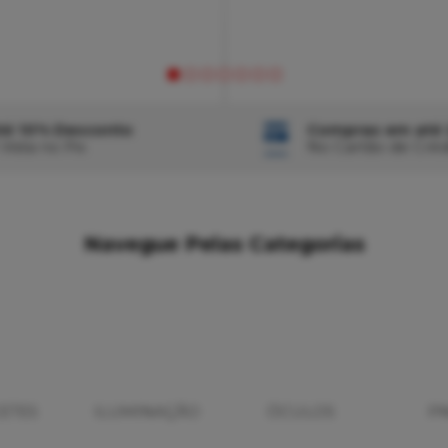
té 10% Desconto
Compras em até 
 Vista no Pix
No Cartão de Créd
Navegue Pelas Categorias
ETES
ILUMINAÇÃO
ÓCULOS
P