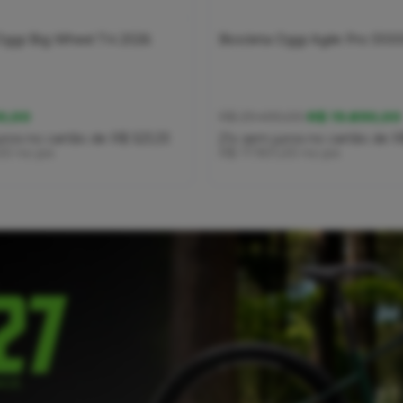
 Oggi Big Wheel 7.4 2026
Bicicleta Oggi Agile Pro S10
0,00
R$ 19.890,00
R$ 29.490,00
uros
no cartão
de
R$ 523,33
21x
sem juros
no cartão
de
R
,00
no pix
R$ 17.901,00
no pix