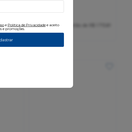
0
R$ 35.990,00
uso
e
Politica de Privacidade
e aceito
$ 999,52
21x
sem juros
no cartão
de
R$ 1.713,81
s e promoções.
R$ 32.391,00
no pix
dastrar