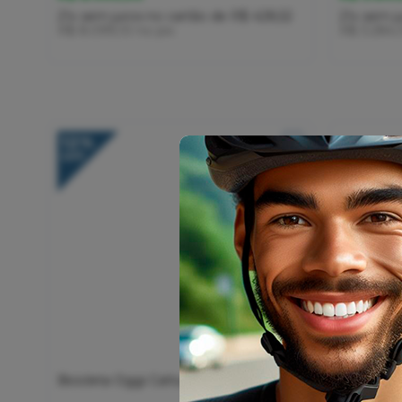
21x
sem juros
no cartão
de
R$ 428,52
21x
sem j
R$ 8.099,10
no pix
R$ 3.284,
12%
OFF
Bicicleta Oggi Cattura Sport 2025
Bicicleta
Di2 Ediçã