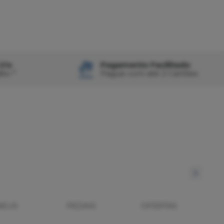
21x
Pagamento Facilitado
ito *
Pague com até 2 Cartões
NEUS
PEDAIS
OFERTAS